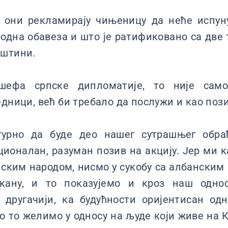
о, они рекламирају чињеницу да неће испун
одна обавеза и што је ратификовано са две 
иштини.
шефа српске дипломатије, то није сам
дници, већ би требало да послужи и као пози
гурно да буде део нашег сутрашњег обраћ
ционалан, разуман позив на акцију. Јер ми 
ским народом, нисмо у сукобу са албански
кану, и то показујемо и кроз наш одно
н другачији, ка будућности оријентисан од
о то желимо у односу на људе који живе на К