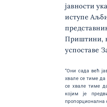
јавности ука
иступе Аљби
представник
Приштини, к
успоставе З
”Они сада већ ја
хвале се тиме да
се хвале тиме д
којим је предв
пропорционална с