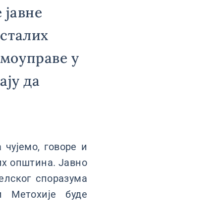
 јавне
осталих
моуправе у
ају да
 чујемо, говоре и
их општина. Јавно
елског споразума
и Метохије буде