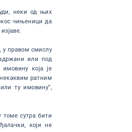
уди, неки од њих
пркос чињеници да
 изјаве.
, у правом смислу
задржани или под
 имовину која је
у некаквим ратним
или ту имовину”,
у томе сутра бити
ђалачки, који не