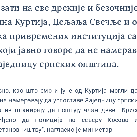
зати на све дрскије и безочније
на Куртија, Џељаља Свечље и 
а привремених институција са
оји јавно говоре да не намерав
аједницу српских општина.
вно, као што смо и јуче од Куртија могли да
 не намеравају да успоставе Заједницу српск
а не планирају да поштују члан девет Брис
иђено да полиција на северу Косова 
тановништву”, нагласио је министар.