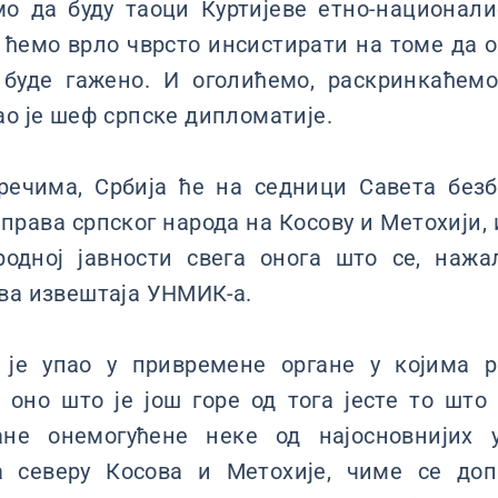
мо да буду таоци Куртијеве етно-национали
ћемо врло чврсто инсистирати на томе да о
буде гажено. И оголићемо, раскринкаћем
ао је шеф српске дипломатије.
ечима, Србија ће на седници Савета без
 права српског народа на Косову и Метохији,
родној јавности свега онога што се, нажа
два извештаја УНМИК-а.
 је упао у привремене органе у којима 
 оно што је још горе од тога јесте то шт
ане онемогућене неке од најосновнијих у
а северу Косова и Метохије, чиме се доп