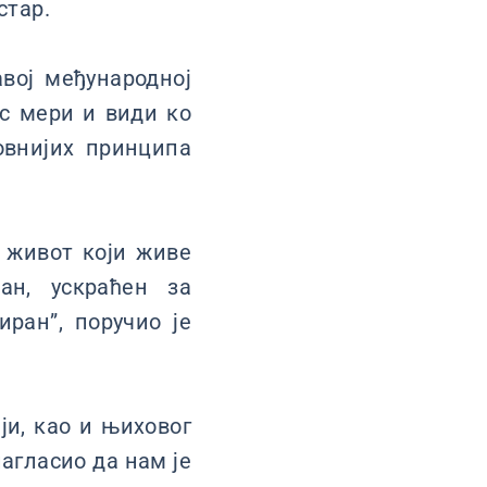
стар.
вој међународној
ас мери и види ко
овнијих принципа
ћ живот који живе
ан, ускраћен за
иран”, поручио је
ји, као и њиховог
агласио да нам је