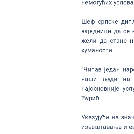
немогућих услова 
Шеф српске дипл
заједници да се 
жели да стане н
хуманости.
”Читав један нар
наши људи на К
најосновније усл
Ђурић.
Указујући на зна
извештавања и ев