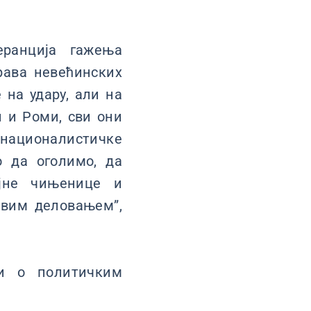
еранција гажења
рава невећинских
 на удару, али на
и и Роми, сви они
-националистичке
о да оголимо, да
ојне чињенице и
квим деловањем”,
 и о политичким