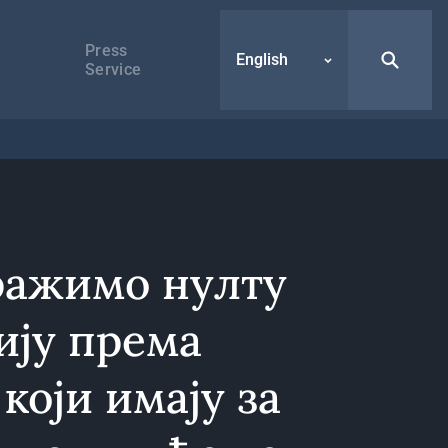
Press
English
Service
ражимо нулту
ију према
који имају за