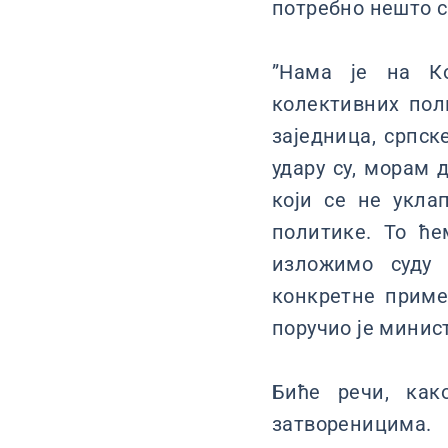
потребно нешто с
”Нама је на Ко
колективних пол
заједница, српск
удару су, морам 
који се не укла
политике. То ће
изложимо суду 
конкретне приме
поручио је минис
Биће речи, как
затвореницима.