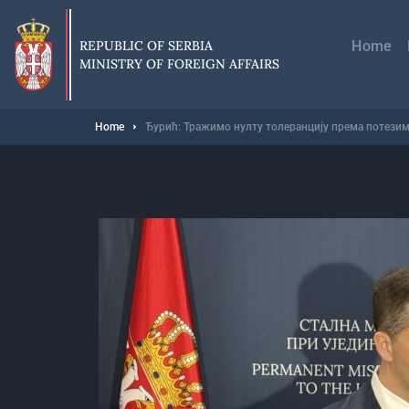
Skip
Главн
to
навиг
main
REPUBLIC OF SERBIA
Home
content
MINISTRY OF FOREIGN AFFAIRS
Breadcrumb
Home
Ђурић: Тражимо нулту толеранцију према потезим