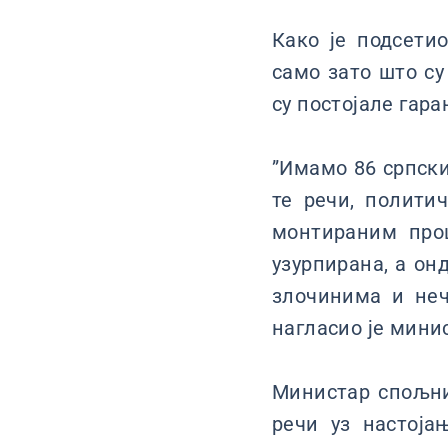
Како је подсети
само зато што су
су постојале гара
”Имамо 86 српски
те речи, полити
монтираним проц
узурпирана, а он
злочинима и неч
нагласио је мини
Министар спољних
речи уз настоја