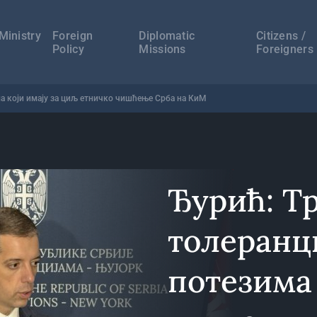
а
ација
Ministry
Foreign
Diplomatic
Citizens /
Policy
Missions
Foreigners
а који имају за циљ етничко чишћење Срба на КиМ
Ђурић: Т
толеранц
потезима 