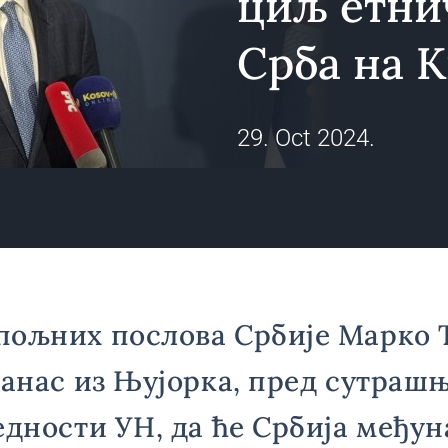
циљ етни
Срба на 
29. Oct 2024.
пољних послова Србије Марко 
данас из Њујорка, пред сутраш
едности УН, да ће Србија међу