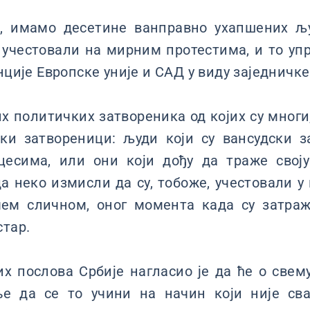
о, имамо десетине ванправно ухапшених љ
 учестовали на мирним протестима, и то у
нције Европске уније и САД у виду заједничке
х политичких затвореника од којих су многи
чки затвореници: људи који су вансудски 
есима, или они који дођу да траже своју
да неко измисли да су, тобоже, учестовали 
ем сличном, оног момента када су затраж
стар.
 послова Србије нагласио је да ће о свем
ње да се то учини на начин који није сва