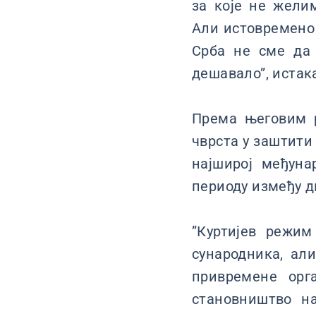
за које не жели
Али истовремено 
Срба не сме да 
дешавало”, истак
Према његовим р
чврста у заштити
најширој међуна
периоду између 
”Куртијев режим
сународника, али
привремене орг
становништво н