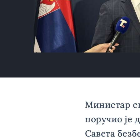
Министар с
поручио је 
Савета безб