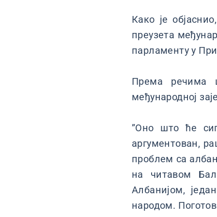
Како је објасни
преузета међунар
парламенту у Пр
Према речима 
међународној заје
”Оно што ће си
аргументован, ра
проблем са албан
на читавом Бал
Албанијом, једа
народом. Поготов