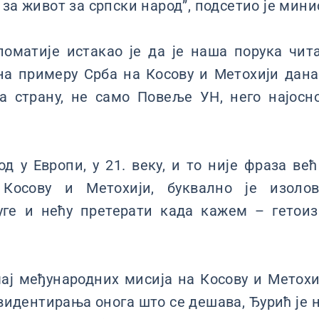
за живот за српски народ”, подсетио је мини
оматије истакао је да је наша порука чита
на примеру Срба на Косову и Метохији дан
а страну, не само Повеље УН, него најосн
од у Европи, у 21. веку, и то није фраза ве
осову и Метохији, буквално је изолов
уге и нећу претерати када кажем – гетоиз
чај међународних мисија на Косову и Метохи
идентирања онога што се дешава, Ђурић је н