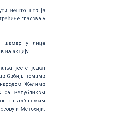
ути нешто што је
трећине гласова у
о шамар у лице
в на акцију.
ања јесте један
као Србија немамо
м народом. Желимо
с са Републиком
нос са албанским
осову и Метохији,