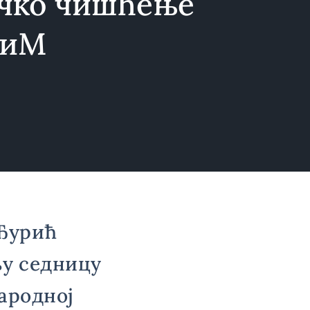
чко чишћење
КиМ
Ђурић
њу седницу
народној