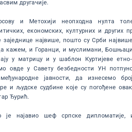
асвим другачије.
сову и Метохији неопходна нулта тол
итичких, економских, културних и других п
е заједнице највише, пошто су Срби највише
да кажем, и Горанци, и муслимани, Бошњац
пају у матрицу и у шаблон Куртијеве етно
мо овде у Савету безбедности УН потпун
међународне јавности, да изнесемо бр
ре и људске судбине које су погођене ова
тар Ђурић.
о је најавио шеф српске дипломатије,