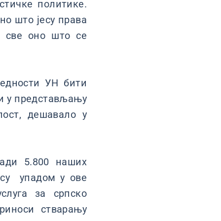
стичке политике.
но што јесу права
о све оно што се
бедности УН бити
 и у представљању
лост, дешавало у
ради 5.800 наших
о су упадом у ове
слуга за српско
риноси стварању