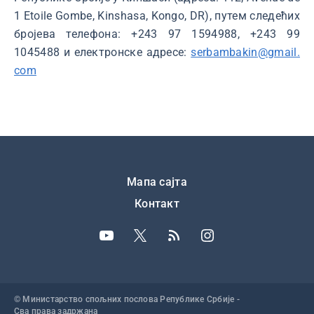
1 Etoile Gombe, Kinshasa, Kongo, DR), путем следећих
бројева телефона: +243 97 1594988, +243 99
1045488 и електронске адресе:
serbambakin@gmail.
com
Подножје
Мапа сајта
Контакт
© Министарство спољних послова Републике Србије -
Сва права задржана