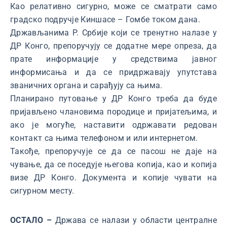
Као релативно сигурно, може се сматрати само
градско подручје Киншасе – Гомбе током дана.
Држављанима Р. Србије који се тренутно налазе у
ДР Конго, препоручују се додатне мере опреза, да
прате информације у средствима јавног
информисања и да се придржавају упутстава
званичних органа и сарађују са њима.
Планирано путовање у ДР Конго треба да буде
пријављено члановима породице и пријатељима, и
ако је могуће, наставити одржавати редован
контакт са њима телефоном и или интернетом.
Такође, препоручује се да се пасош не даје на
чување, да се поседује његова копија, као и копија
визе ДР Конго. Документа и копије чувати на
сигурном месту.
ОСТАЛО –
Држава се налази у области централне