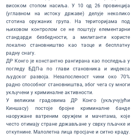
високом стопом насиља. У 10 од 26 провинција
(углавном на истоку државе) делује неколико
стотина оружаних група. На територијама под
њиховом контролом се не поштују елементарни
стандарди безбедности, а милитанти користе
локално становништво као таоце и бесплатну
радну снагу.
ДР Конго је константно рангирана као последња у
погледу БДП-а по глави становника и индекса
људског развоја. Незапосленост чини око 70%
радно способног становништва, због чега су многи
укључени у криминалне активности.
У великим градовима ДР Конго (укључујући
Киншасу) постоје бројне криминалне банде
наоружане ватреним оружјем и мачетама, које
често отимају стране држављане у сврху пљачке и
откупнине. Малолетна лица просјаче и ситно краду.