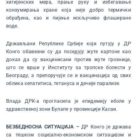
хигијенских мера, прање руку и избегавање
конзумирања хране која није добро термички
обрађена, као и пијење искључиво флаширане
воде.
Држављани Републике Србије који путују у ДР
Конго обавезни су да поседују жуте картоне као
доказ да су вакцинисани против жуте грознице,
што се врши у Институту за тропске болести у
Београду, а препоручује се и вакцинација од свих
облика хепатитиса, тетануса и дечије парализе.
Влада ДРК-а прогласила је епидемију еболе у
здравственој зони Булапе у провинцији Касаи.
БЕЗБЕДНОСНА СИТУАЦИЈА –
ДР Конго је држава
са тешком социјално-економском ситуацијом и