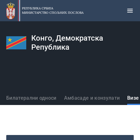
Прескочи
на
РЕПУБЛИКА СРБИЈА
МИНИСТАРСТВО СПОЉНИХ ПОСЛОВА
главни
део
садржаја
Конго, Демократска
Република
Државе
Билатерални односи
Амбасаде и конзулати
Визе