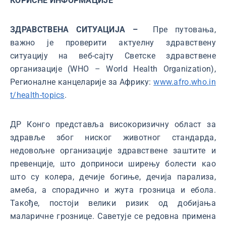
КОРИСНЕ ИНФОРМАЦИЈЕ
ЗДРАВСТВЕНА СИТУАЦИЈА –
Пре путовања,
важно је проверити актуелну здравствену
ситуацију на веб-сајту Светске здравствене
организације (WHO – World Health Organization),
Регионалне канцеларије за Африку:
www.afro.who.in
t/health-topics
.
ДР Конго представља високоризичну област за
здравље због ниског животног стандарда,
недовољне организације здравствене заштите и
превенције, што доприноси ширењу болести као
што су колера, дечије богиње, дечија парализа,
амеба, а спорадично и жута грозница и ебола.
Такође, постоји велики ризик од добијања
маларичне грознице. Саветује се редовна примена