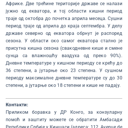
Африке. Две трећине територије државе се налази
јужно од екватора, и тој области кишни период
траје од октобра до почетка априла месеца. Сушни
период траје од априла до краја септембра. У делу
државе северно од екватора обрнут је распоред
сезона. У области око самог екватора стално је
присутна кишна сезона (свакодневне кише и смене
сунца са влажношћу ваздуха од преко 90%).
Дневне температуре у кишном периоду се крећу до
36 степени, а јутарње око 23 степена. У сушном
периоду максималне дневне температуре су до 30
степени, а јутарње око 18 степени и кише не падају.
Контакти:
Приликом боравка у ДР Конго, за конзуларну
помоћ и заштиту можете се обратити Амбасади
Републике Србије у Киншаси (адреса: 112, Avenue de