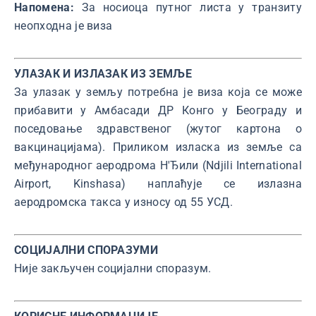
Напомена:
За носиоца путног листа у транзиту
неопходна је виза
УЛАЗАК И ИЗЛАЗАК ИЗ ЗЕМЉЕ
За улазак у земљу потребна је виза која се може
прибавити у Амбасади ДР Конго у Београду и
поседовање здравственог (жутог картона о
вакцинацијама). Приликом изласка из земље са
међународног аеродрома Н'Ђили (Ndjili International
Airport, Kinshasa) наплаћује се излазна
аеродромска такса у износу од 55 УСД.
СОЦИЈАЛНИ СПОРАЗУМИ
Није закључен социјални споразум.