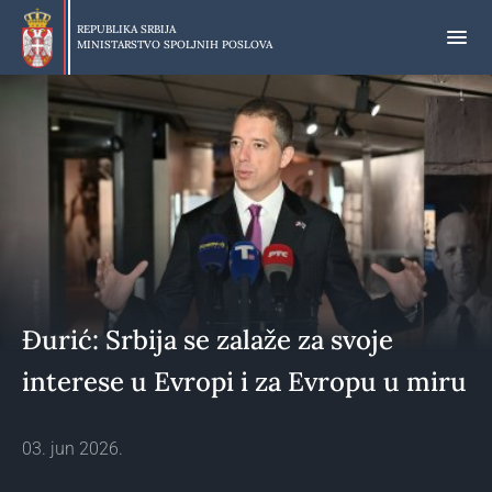
Preskoči
na
REPUBLIKA SRBIJA
MINISTARSTVO SPOLJNIH POSLOVA
glavni
deo
sadržaja
Đurić: Srbija se zalaže za svoje
interese u Evropi i za Evropu u miru
03. jun 2026.