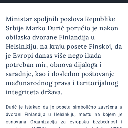
Ministar spoljnih poslova Republike
Srbije Marko Đurić poručio je nakon
obilaska dvorane Finlandija u
Helsinkiju, na kraju posete Finskoj, da
je Evropi danas više nego ikada
potreban mir, obnova dijaloga i
saradnje, kao i dosledno poštovanje
međunarodnog prava i teritorijalnog
integriteta država.
Đurić je istakao da je poseta simbolično završena u
dvorani Finlandija u Helsinkiju, mestu na kojem je
osnovana Organizacija za evropsku bezbednost i