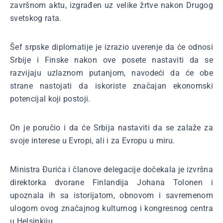
završnom aktu, izgrađen uz velike žrtve nakon Drugog
svetskog rata.
Šef srpske diplomatije je izrazio uverenje da će odnosi
Srbije i Finske nakon ove posete nastaviti da se
razvijaju uzlaznom putanjom, navodeći da će obe
strane nastojati da iskoriste značajan ekonomski
potencijal koji postoji.
On je poručio i da će Srbija nastaviti da se zalaže za
svoje interese u Evropi, ali i za Evropu u miru.
Ministra Đurića i članove delegacije dočekala je izvršna
direktorka dvorane Finlandija Johana Tolonen i
upoznala ih sa istorijatom, obnovom i savremenom
ulogom ovog značajnog kulturnog i kongresnog centra
u Helsinkiju.