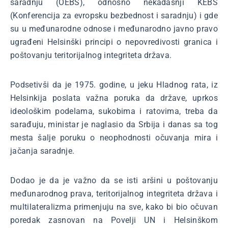
saradnju (OEBS), odnosno nekadašnji KEBS
(Konferencija za evropsku bezbednost i saradnju) i gde
su u međunarodne odnose i međunarodno javno pravo
ugrađeni Helsinški principi o nepovredivosti granica i
poštovanju teritorijalnog integriteta država.
Podsetivši da je 1975. godine, u jeku Hladnog rata, iz
Helsinkija poslata važna poruka da države, uprkos
ideološkim podelama, sukobima i ratovima, treba da
sarađuju, ministar je naglasio da Srbija i danas sa tog
mesta šalje poruku o neophodnosti očuvanja mira i
jačanja saradnje.
Dodao je da je važno da se isti aršini u poštovanju
međunarodnog prava, teritorijalnog integriteta država i
multilateralizma primenjuju na sve, kako bi bio očuvan
poredak zasnovan na Povelji UN i Helsinškom