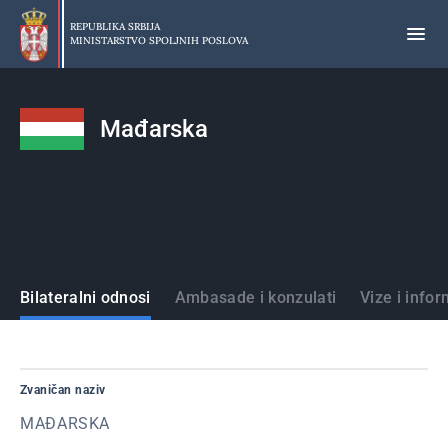
Preskoči
na
REPUBLIKA SRBIJA
MINISTARSTVO SPOLJNIH POSLOVA
glavni
deo
sadržaja
Mađarska
Države
Bilateralni odnosi
Ambasade i konzulati
Vize i infor
Zvaničan naziv
MAĐARSKA