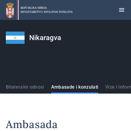
Preskoči
na
REPUBLIKA SRBIJA
MINISTARSTVO SPOLJNIH POSLOVA
glavni
deo
sadržaja
Nikaragva
Države
Bilateralni odnosi
Ambasade i konzulati
Vize i infor
Ambasada