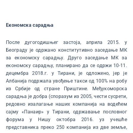
Економска сарадња
После дугогодишњег застоја, априла 2015. у
Београду је одржано конститутивно заседање МК
за економску сарадњу. Друго заседање МК за
економску сарадњу, планирано да се одржи 10-11.
децембра 2018.г. у Тирани, је одложено, јер је
Албанија подржала увођење такси од 100% на робу
из Србије од стране Приштине. Међукоморска
сарадња је добра (споразум из 2005, чести сусрети,
редовно изалагање наших компанија на водећем
сајму «Панаир» у Тирани, одржавање пословног
форума у Нишу октобра 2016. уз учешће
представника преко 250 компанија из две земље,