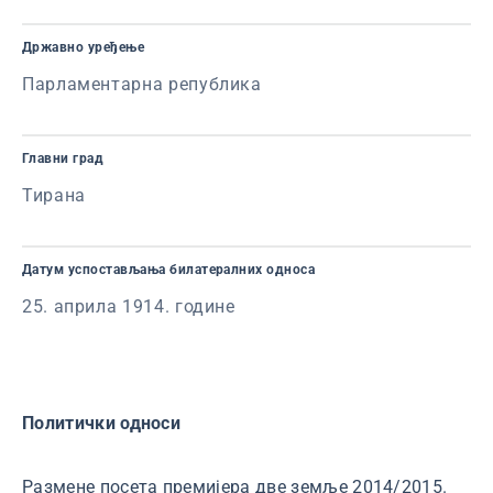
Државно уређење
Парламентарна република
Главни град
Тирана
Датум успостављања билатералних односа
25. априла 1914. године
Политички односи
Размене посета премијера две земље 2014/2015.