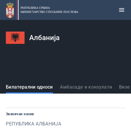
Прескочи
на
РЕПУБЛИКА СРБИЈА
МИНИСТАРСТВО СПОЉНИХ ПОСЛОВА
главни
део
садржаја
Албанија
Државе
Билатерални односи
Амбасаде и конзулати
Визе
Званичан назив
РЕПУБЛИКА АЛБАНИЈА