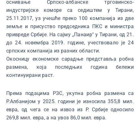
оснивање Српско-албанске трговинско-
индустријске коморе са седиштем у Тирани,
25.11.2017, уз учешће преко 100 компанија из две
земље и присуство председника ПКС и министра
привреде Србије. На сајму „Панаир" у Тирани, од 21.
до 24. новембра 2019. године, учествовало је 24
српских компанија из разних области.
Окосницу економске сарадње представља робна
размена, која последњих година бележи
континуирани раст.
Према подацима РЗС, укупна робна размена са
Р.Албанијом у 2025. години је износила 355,8 мил.
евра, од чега се на извоз из Р. Србије односило
269,8 мил. евра, а на увоз 86,0 мил. евра.