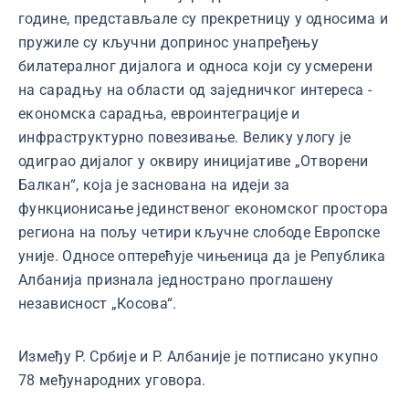
године, представљале су прекретницу у односима и
пружиле су кључни допринос унапређењу
билатералног дијалога и односа који су усмерени
на сарадњу на области од заједничког интереса -
економска сарадња, евроинтеграције и
инфраструктурно повезивање. Велику улогу је
одиграо дијалог у оквиру иницијативе „Отворени
Балкан“, која је заснована на идеји за
функционисање јединственог економског простора
региона на пољу четири кључне слободе Европске
уније. Односе оптерећује чињеница да је Република
Албанија признала једнострано проглашену
независност „Косова“.
Између Р. Србије и Р. Албаније је потписано укупно
78 међународних уговора.