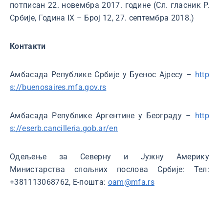
потписан 22. новембра 2017. године (Сл. гласник Р.
Србије, Година IX – Број 12, 27. септембра 2018.)
Контакти
Амбасада Рeпублике Србије у Буенос Ајресу –
http
s://buenosaires.mfa.gov.rs
Амбасада Републике Аргентине у Београду –
http
s://eserb.cancilleria.gob.ar/en
Одељење за Северну и Јужну Америку
Министарства спољних послова Србије: Тел:
+381113068762, Е-пошта:
oam@mfa.rs