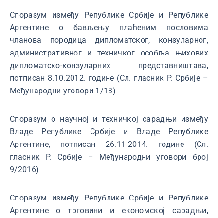
Споразум између Републике Србије и Републике
Аргентине о бављењу плаћеним пословима
чланова породица дипломатског, конзуларног,
административног и техничког особља њихових
дипломатско-конзуларних представништава,
потписан 8.10.2012. године (Сл. гласник Р. Србије –
Међународни уговори 1/13)
Споразум о научној и техничкој сарадњи између
Владе Републике Србије и Владе Републике
Аргентине, потписан 26.11.2014. године (Сл.
гласник Р. Србије – Међународни уговори број
9/2016)
Споразум између Републике Србије и Републике
Аргентине о трговини и економској сарадњи,