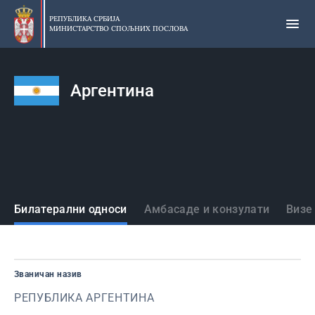
Прескочи
на
РЕПУБЛИКА СРБИЈА
МИНИСТАРСТВО СПОЉНИХ ПОСЛОВА
главни
део
садржаја
Аргентина
Државе
Билатерални односи
Амбасаде и конзулати
Визе
Званичан назив
РЕПУБЛИКА АРГЕНТИНА