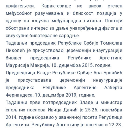
пријатељски. Карактерише их висок степен
међусобног разумевања и блискост позиција у
односу на кључна међународна питања. Постоји
обострани интерес за даље унапређење дијалога и
свеукупне билатералне сарадње.
Тадашњи председник Републике Србије Томислав
Николић је присуствовао церемонији инаугурацији
бившег председника Републике Аргентине
Маурисија Макрија, 10. децембра 2015. године.
Председница Владе Републике Србије Ана Брнабић
је присуствовала церемонији инаугурације
председника Републике Аргентине Алберта
Фернандеса, 10. децембра 2019. године.
Тадашњи први потпредседник Владе и министар
спољних послова Ивица Дачић је 25-26. новембра
2014. године боравио у званичној посети Републици
Аргентини. Републику Аргентину је посетио и 22-23.