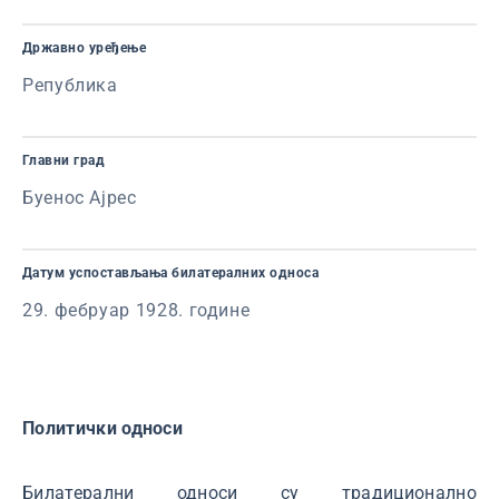
Државно уређење
Република
Главни град
Буенос Ајрес
Датум успостављања билатералних односа
29. фебруар 1928. године
Политички односи
Билатерални односи су традиционално