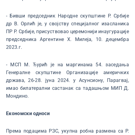
- Бивши председник Народне скупштине Р. Србије
др В. Орлић је, у својству специјалног изасланика
ПР Р. Србије, присуствовао церемонији инаугурације
председника Аргентине Х. Милеја, 10. децембра
2023.г.
- МСП М. Ђурић је на маргинама 54. заседања
Генералне скупштине Организације америчких
држава, 26-28. јуна 2024. у Асунсиону, Парагвај,
имао билатерални састанак са тадашњом МИП Д.
Мондино.
Економски односи
Према подацима РЗС, укупна робна размена са Р.