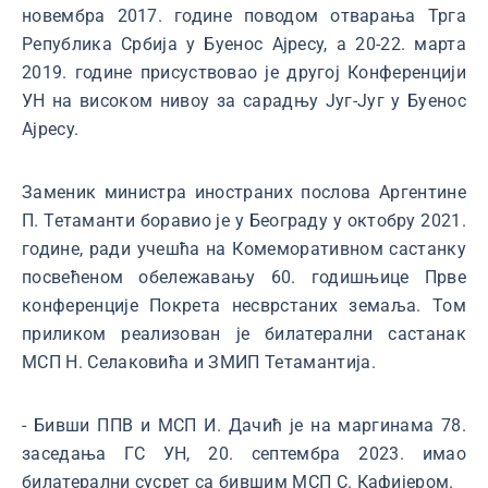
новембра 2017. године поводом отварања Трга
Република Србија у Буенос Ајресу, а 20-22. марта
2019. године присуствовао је другој Конференцији
УН на високом нивоу за сарадњу Југ-Југ у Буенос
Ајресу.
Заменик министра иностраних послова Аргентине
П. Тетаманти боравио је у Београду у октобру 2021.
године, ради учешћа на Комеморативном састанку
посвећеном обележавању 60. годишњице Прве
конференције Покрета несврстаних земаља. Том
приликом реализован је билатерални састанак
МСП Н. Селаковића и ЗМИП Тетамантија.
- Бивши ППВ и МСП И. Дачић је на маргинама 78.
заседања ГС УН, 20. септембра 2023. имао
билатерални сусрет са бившим МСП С. Кафијером.