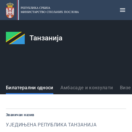
Прескочи
на
РЕПУБЛИКА СРБИЈА
МИНИСТАРСТВО СПОЉНИХ ПОСЛОВА
главни
део
садржаја
Танзанија
Државе
Билатерални односи
Амбасаде и конзулати
Визе
Званичан назив
УЈЕДИЊЕНА РЕПУБЛИКА ТАНЗАНИЈА