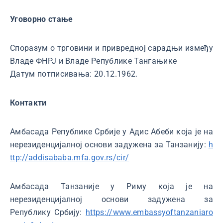
Уговорно стање
Споразум о трговини и привредној сарадњи између
Владе ФНРЈ и Владе Републике Тангањике
Датум потписивања: 20.12.1962.
Контакти
Амбасада Републике Србије у Адис Абеби која је на
нерезиденцијалној основи задужена за Танзанију:
h
ttp://addisababa.mfa.gov.rs/cir/
Амбасада Танзаније у Риму која је на
нерезиденцијалној основи задужена за
Републику Србију:
https://www.embassyoftanzaniaro