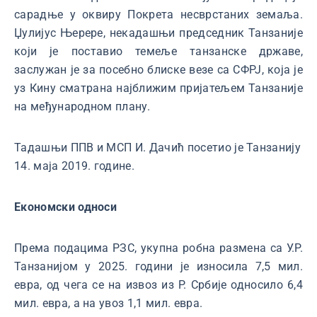
сарадње у оквиру Покрета несврстаних земаља.
Џулијус Њерере, некадашњи председник Танзаније
који је поставио темеље танзанске државе,
заслужан је за посебно блиске везе са СФРЈ, која је
уз Кину сматрана најближим пријатељем Танзаније
на међународном плану.
Тадашњи ППВ и МСП И. Дачић посетио је Танзанију
14. маја 2019. године.
Економски односи
Према подацима РЗС, укупна робна размена са У.Р.
Танзанијом у 2025. години је износила 7,5 мил.
евра, од чега се на извоз из Р. Србије односило 6,4
мил. евра, а на увоз 1,1 мил. евра.