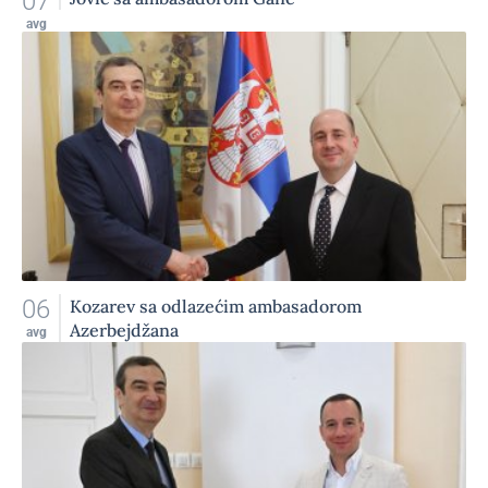
07
avg
06
Kozarev sa odlazećim ambasadorom
Azerbejdžana
avg