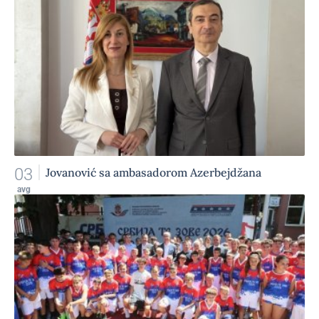
03
Jovanović sa ambasadorom Azerbejdžana
avg