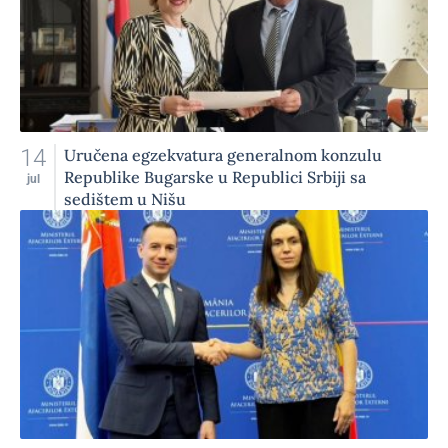
14
Uručena egzekvatura generalnom konzulu
Republike Bugarske u Republici Srbiji sa
jul
sedištem u Nišu