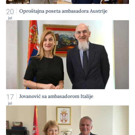
20
Oproštajna poseta ambasadora Austrije
jul
17
Jovanović sa ambasadorom Italije
jul