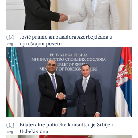
04
Jović primio ambasadora Azerbejdžana u
oproštajnu posetu
avg
03
Bilateralne političke konsultacije Srbije i
Uzbekistana
avg