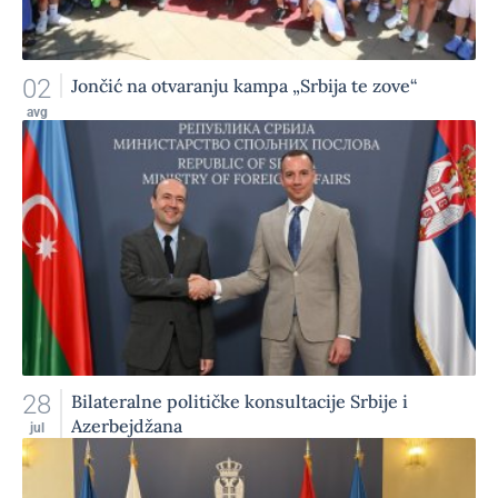
02
Jončić na otvaranju kampa „Srbija te zove“
avg
28
Bilateralne političke konsultacije Srbije i
Azerbejdžana
jul