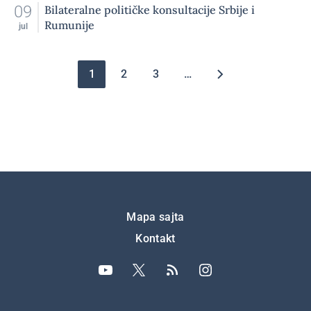
09
Bilateralne političke konsultacije Srbije i
Rumunije
jul
Pagination
1
2
3
…
Подножје
Mapa sajta
Kontakt