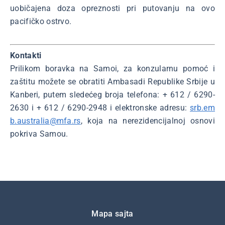
uobičajena doza opreznosti pri putovanju na ovo
pacifičko ostrvo.
Kontakti
Prilikom boravka na Samoi, za konzularnu pomoć i
zaštitu možete se obratiti Ambasadi Republike Srbije u
Kanberi, putem sledećeg broja telefona: + 612 / 6290-
2630 i + 612 / 6290-2948 i elektronske adresu:
srb.em
b.australia@mfa.rs
, koja na nerezidencijalnoj osnovi
pokriva Samou.
Подножје
Mapa sajta