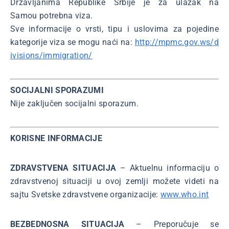
Državljanima Republike Srbije je za ulazak na
Samou potrebna viza.
Sve informacije o vrsti, tipu i uslovima za pojedine
kategorije viza se mogu naći na:
http://mpmc.gov.ws/d
ivisions/immigration/
SOCIJALNI SPORAZUMI
Nije zaključen socijalni sporazum.
KORISNE INFORMACIJE
ZDRAVSTVENA SITUACIJA
– Aktuelnu informaciju o
zdravstvenoj situaciji u ovoj zemlji možete videti na
sajtu Svetske zdravstvene organizacije:
www.who.int
BEZBEDNOSNA SITUACIJA
– Preporučuje se