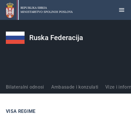
Preskoči
na
REPUBLIKA SRBIJA
MINISTARSTVO SPOLJNIH POSLOVA
glavni
deo
sadržaja
Ruska Federacija
Države
Bilateralni odnosi
Ambasade i konzulati
Vize i infor
VISA REGIME