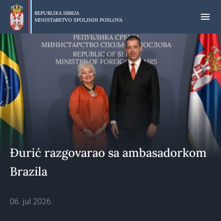
Preskoči
na
REPUBLIKA SRBIJA
MINISTARSTVO SPOLJNIH POSLOVA
glavni
deo
sadržaja
Đurić razgovarao sa ambasadorkom
Brazila
06. jul 2026.