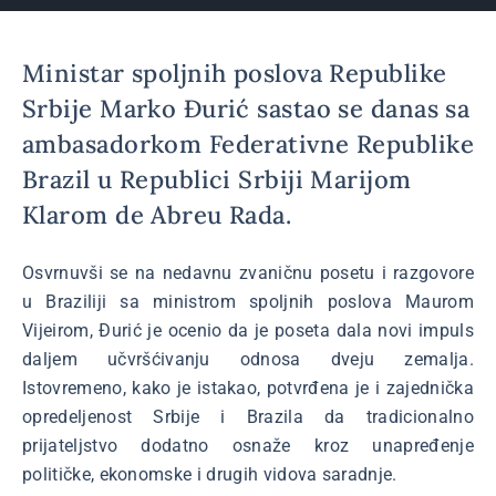
Ministar spoljnih poslova Republike
Srbije Marko Đurić sastao se danas sa
ambasadorkom Federativne Republike
Brazil u Republici Srbiji Marijom
Klarom de Abreu Rada.
Osvrnuvši se na nedavnu zvaničnu posetu i razgovore
u Braziliji sa ministrom spoljnih poslova Maurom
Vijeirom, Đurić je ocenio da je poseta dala novi impuls
daljem učvršćivanju odnosa dveju zemalja.
Istovremeno, kako je istakao, potvrđena je i zajednička
opredeljenost Srbije i Brazila da tradicionalno
prijateljstvo dodatno osnaže kroz unapređenje
političke, ekonomske i drugih vidova saradnje.