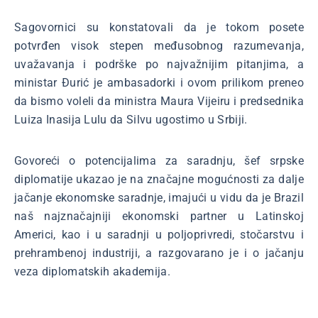
Sagovornici su konstatovali da je tokom posete
potvrđen visok stepen međusobnog razumevanja,
uvažavanja i podrške po najvažnijim pitanjima, a
ministar Đurić je ambasadorki i ovom prilikom preneo
da bismo voleli da ministra Maura Vijeiru i predsednika
Luiza Inasija Lulu da Silvu ugostimo u Srbiji.
Govoreći o potencijalima za saradnju, šef srpske
diplomatije ukazao je na značajne mogućnosti za dalje
jačanje ekonomske saradnje, imajući u vidu da je Brazil
naš najznačajniji ekonomski partner u Latinskoj
Americi, kao i u saradnji u poljoprivredi, stočarstvu i
prehrambenoj industriji, a razgovarano je i o jačanju
veza diplomatskih akademija.