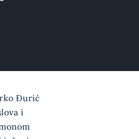
arko Đurić
lova i
 Amonom