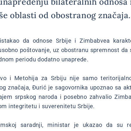
napređenju bilateralnih odnosa i
še oblasti od obostranog značaja.
 istakao da odnose Srbije i Zimbabvea karakte
đusobno poštovanje, uz obostranu spremnost da se 
ednom periodu dodatno unaprede.
o i Metohija za Srbiju nije samo teritorijaln
og značaja, Đurić je sagovornika upoznao sa a
ožajem srpskog naroda i posebno zahvalio Zimb
om integritetu i suverenitetu Srbije.
mskoj saradnji, ministar je ukazao da su re