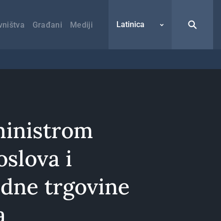
Latinica
vništva
Građani
Mediji
ministrom
oslova i
dne trgovine
a