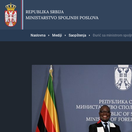
Preskoči
na
REPUBLIKA SRBIJA
glavni
MINISTARSTVO SPOLJNIH POSLOVA
deo
sadržaja
Breadcrumb
Naslovna
Mediji
Saopštenja
Đurić sa ministrom spol