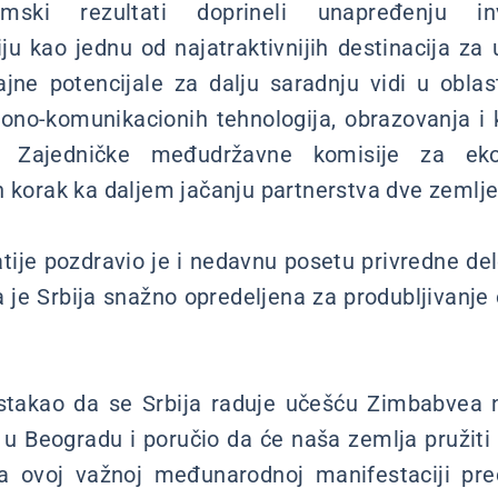
omski rezultati doprineli unapređenju inv
iju kao jednu od najatraktivnijih destinacija za
ne potencijale za dalju saradnju vidi u oblas
iono-komunikacionih tehnologija, obrazovanja i k
e Zajedničke međudržavne komisije za ek
n korak ka daljem jačanju partnerstva dve zemlje
tije pozdravio je i nedavnu posetu privredne d
da je Srbija snažno opredeljena za produbljivanj
istakao da se Srbija raduje učešću Zimbabvea 
 u Beogradu i poručio da će naša zemlja pružit
 ovoj važnoj međunarodnoj manifestaciji pred