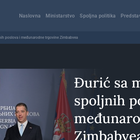
Главна
навигација
Naslovna
Ministarstvo
Spoljna politika
Predsta
jnih poslova i međunarodne trgovine Zimbabvea
Đurić sa 
spoljnih p
međunaro
Zimbabve