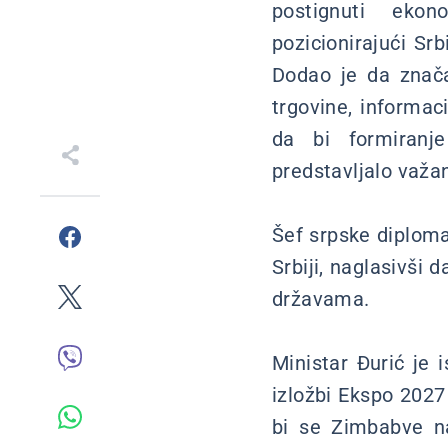
postignuti ekon
pozicionirajući Srb
Dodao je da značaj
trgovine, informac
da bi formiranj
predstavljalo važa
Šef srpske diploma
Srbiji, naglasivši 
državama.
Ministar Đurić je 
izložbi Ekspo 2027
bi se Zimbabve na