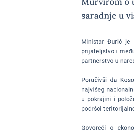
Murvirom o u
saradnje u vi
Ministar Đurić je
prijateljstvo i me
partnerstvo u nar
Poručivši da Kosov
najvišeg nacionaln
u pokrajini i pol
podršci teritorijaln
Govoreći o ekono