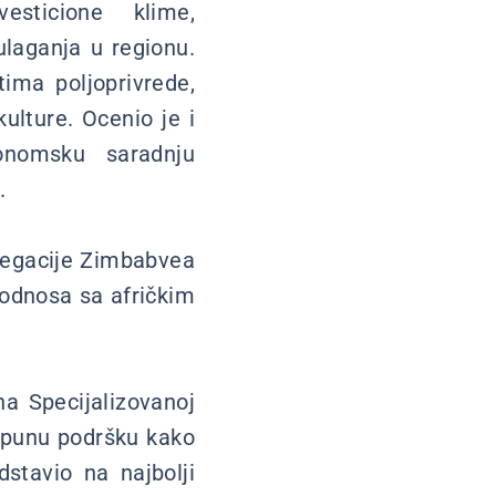
esticione klime,
 ulaganja u regionu.
tima poljoprivrede,
ulture. Ocenio je i
onomsku saradnju
.
elegacije Zimbabvea
e odnosa sa afričkim
na Specijalizovanoj
i punu podršku kako
stavio na najbolji