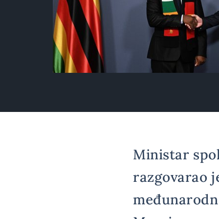
Ministar spo
razgovarao j
međunarodne