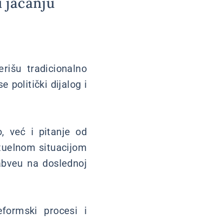
 jačanju
rišu tradicionalno
politički dijalog i
o, već i pitanje od
ktuelnom situacijom
abveu na doslednoj
formski procesi i