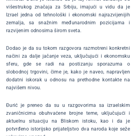
višestrukog značaja za Srbiju, imajući u vidu da je
Izrael jedna od tehnološki i ekonomski najrazvijenijih
zemalja, sa snažnim međunarodnim pozicijama i
razvijenim odnosima širom sveta.
Dodao je da su tokom razgovora razmotreni konkretni
načini za dalje jačanje veza, uključujući i ekonomsku
sferu, gde se radi na postizanju sporazuma o
slobodnoj trgovini, čime je, kako je naveo, napravljen
dodatni iskorak u odnosu na prethodne kontakte na
najvišem nivou.
Đurić je preneo da su u razgovorima sa izraelskim
zvaničnicima obuhvaćene brojne teme, uključujući i
aktuelnu situaciju na Bliskom istoku, kao i da je
potvrđeno istorijsko prijateljstvo dva naroda koje seže