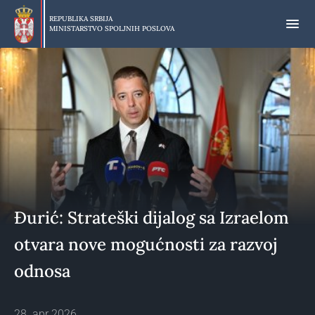
Preskoči
na
REPUBLIKA SRBIJA
MINISTARSTVO SPOLJNIH POSLOVA
glavni
deo
sadržaja
Đurić: Strateški dijalog sa Izraelom
otvara nove mogućnosti za razvoj
odnosa
28. apr 2026.