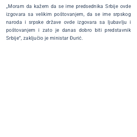
„Moram da kažem da se ime predsednika Srbije ovde
izgovara sa velikim poštovanjem, da se ime srpskog
naroda i srpske države ovde izgovara sa ljubavlju i
poštovanjem i zato je danas dobro biti predstavnik
Srbije“, zaključio je ministar Đurić.