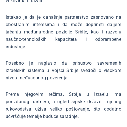
vekovima unazad.
Istakao je da je današnje partnerstvo zasnovano na
obostranim interesima i da može doprineti daljem
jačanju međunarodne pozicije Srbije, kao i razvoju
naučno-tehnoloških kapaciteta i odbrambene
industrije.
Posebno je naglasio da prisustvo savremenih
izraelskih sistema u Vojsci Srbije svedoči o visokom
nivou međusobnog poverenja.
Prema njegovim rečima, Srbija u Izraelu ima
pouzdanog partnera, a ugled srpske države i njenog
rukovodstva uživa veliko poštovanje, što dodatno
učvršćuje temelje buduće saradnje.