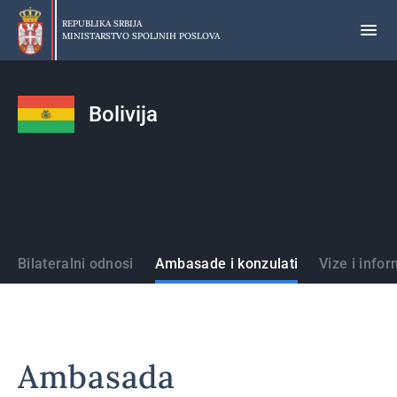
Preskoči
na
REPUBLIKA SRBIJA
MINISTARSTVO SPOLJNIH POSLOVA
glavni
deo
sadržaja
Bolivija
Države
Bilateralni odnosi
Ambasade i konzulati
Vize i infor
Ambasada