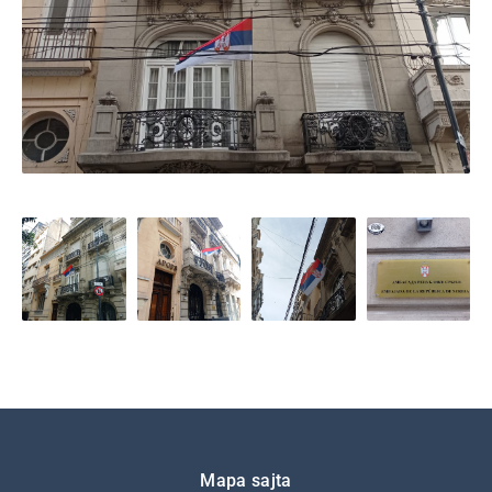
Подножје
Mapa sajta