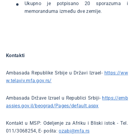
Ukupno je potpisano 20 sporazuma i
memoranduma između dve zemlje.
Kontakti
Ambasada Republike Srbije u Državi Izrael-
https://ww
w.telaviv.mfa.gov.rs/
Ambasada Države Izrael u Republici Srbiji-
https://emb
assies.gov.il/beograd/Pages/default.aspx
Kontakt u MSP: Odeljenje za Afriku i Bliski istok - Tel.
011/3068254, E- pošta:
ozabi@mfa.rs