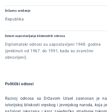
Državno uređenje
Republika
Datum uspostavljanja bilateralnih odnosa
Diplomatski odnosi su uspostavljeni 1948. godine
(prekinuti od 1967. do 1991, kada su zvanično
obnovljeni).
Politički odnosi
Razvoj odnosa sa Državom Izrael zasnovan je na
istorijskoj bliskosti srpskog i jevrejskog naroda, koja je
nažalost iskazana i kroz zajedničko stradanje tokom