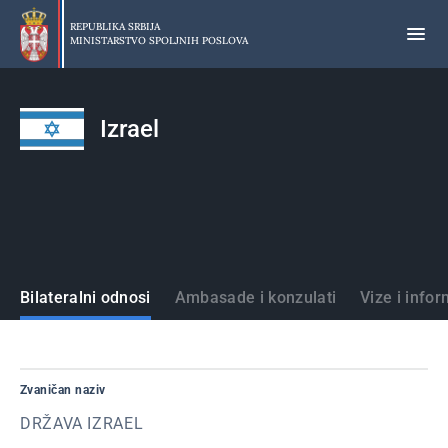
Preskoči
na
REPUBLIKA SRBIJA
MINISTARSTVO SPOLJNIH POSLOVA
glavni
deo
sadržaja
Izrael
Države
Bilateralni odnosi
Ambasade i konzulati
Vize i infor
Zvaničan naziv
DRŽAVA IZRAEL