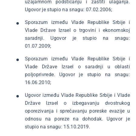
uzajamnom podsticanju i zaštiti ulaganja.
Ugovor je stupio na snagu: 07.02.2006;
Sporazum između Vlade Republike Srbije i
Vlade Države Izrael o trgovini i ekonomskoj
saradnji. Ugovor je stupio na snagu:
01.07.2009;
Sporazum između Vlade Republike Srbije i
Vlade Države Izrael o saradnji u oblasti
poljoprivrede. Ugovor je stupio na snagu:
16.06.2010;
Ugovor između Vlade Republike Srbije i Vlade
Države Izrael o izbegavanju dvostrukog
oporezivanja i sprečavanju poreske evazije u
odnosu na poreze na dohodak. Ugovor je
stupio na snagu: 15.10.2019.