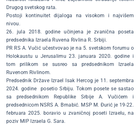
Drugog svetskog rata.
Postoji kontinuitet dijaloga na visokom i najvišem
nivou.
26. jula 2018. godine učinjena je zvanična poseta
predsednika Izraela Ruvena Rivlina R. Srbiji.
PR RS A. Vučić učestvovao je na 5. svetskom forumu o
Holokaustu u Jerusalimu 23. januara 2020. godine i
tom prilikom se susreo sa predsednikom Izraela
Ruvenom Rivlinom.
Predsednik Države Izrael Isak Hercog je 11. septembra
2024. godine posetio Srbiju. Tokom posete se sastao
sa predsednikom Republike Srbije A. Vučićem i
predsednicom NSRS A. Brnabić. MSP M. Đurić je 19-22.
februara 2025. boravio u zvaničnoj poseti Izraelu, na
poziv MIP Izraela G. Sara.