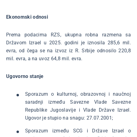
Ekonomski odnosi
Prema podacima RZS, ukupna robna razmena sa
Državom Izrael u 2025. godini je iznosila 285,6 mil.
evra, od čega se na izvoz iz R. Srbije odnosilo 220,8
mil. evra, a na uvoz 64,8 mil. evra.
Ugovorno stanje
Sporazum o kulturnoj, obrazovnoj i naučnoj
saradnji između Savezne Vlade Savezne
Republike Jugoslavije i Vlade Države Izrael.
Ugovor je stupio na snagu: 27.07.2001;
Sporazum između SCG i Države Izrael o