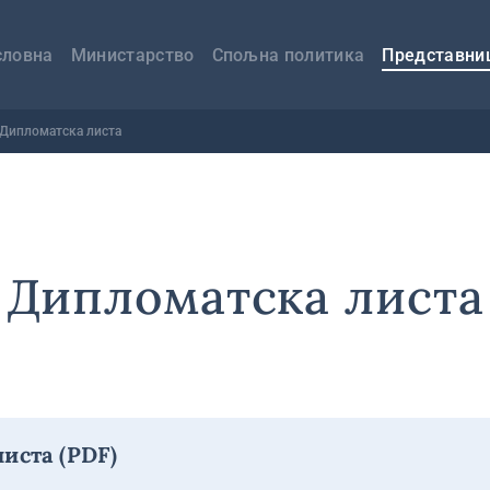
авна
вигација
словна
Министарство
Спољна политика
Представни
Дипломатска листа
Дипломатска листа
иста (PDF)