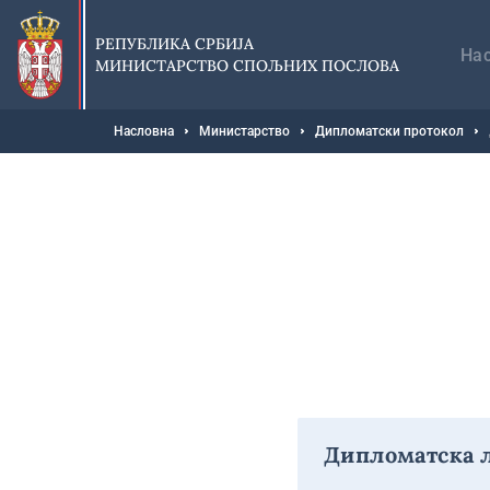
Прескочи
Гл
на
на
РЕПУБЛИКА СРБИЈА
главни
На
МИНИСТАРСТВО СПОЉНИХ ПОСЛОВА
део
садржаја
Мрвице
Насловна
Министарство
Дипломатски протокол
Дипломатска л