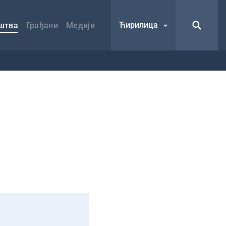
Ћирилица
штва
Грађани
Медији