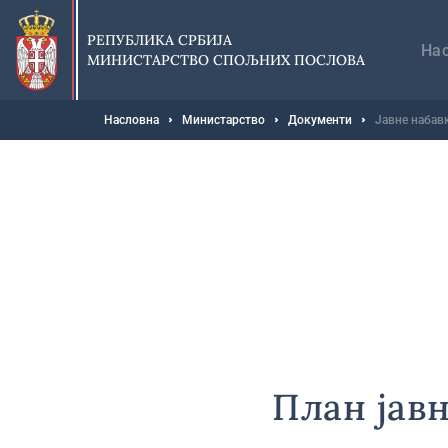
Прескочи
Гл
на
на
РЕПУБЛИКА СРБИЈА
главни
На
МИНИСТАРСТВО СПОЉНИХ ПОСЛОВА
део
садржаја
Мрвице
Насловна
Министарство
Документи
Јавне набав
План јав