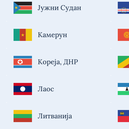
Јужни Судан
Камерун
Кореја, ДНР
Лаос
Литванија