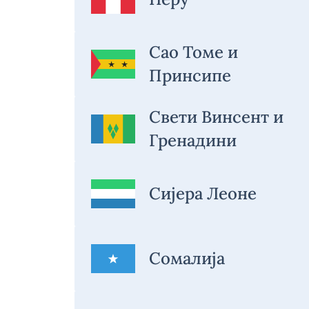
Сао Томе и
Принсипе
Свети Винсент и
Гренадини
Сијера Леоне
Сомалија