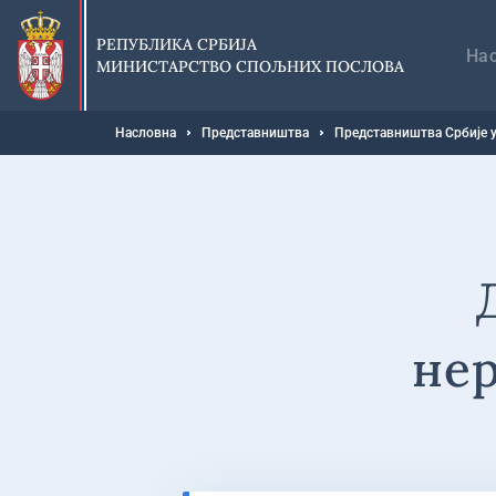
Прескочи
Гл
на
на
РЕПУБЛИКА СРБИЈА
главни
На
МИНИСТАРСТВО СПОЉНИХ ПОСЛОВА
део
садржаја
Мрвице
Насловна
Представништва
Представништва Србије у
нер