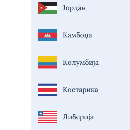
Јордан
Камбоџа
Колумбија
Костарика
Либерија