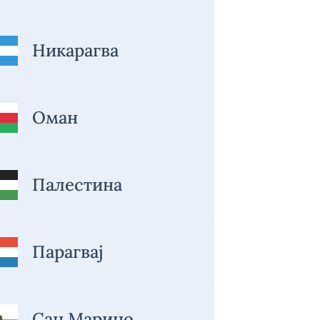
Никарагва
Оман
Палестина
Парагвај
Сан Марино