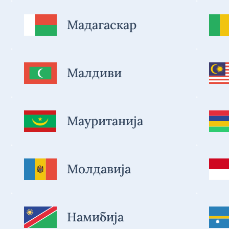
Мадагаскар
Малдиви
Мауританија
Молдавија
Намибија