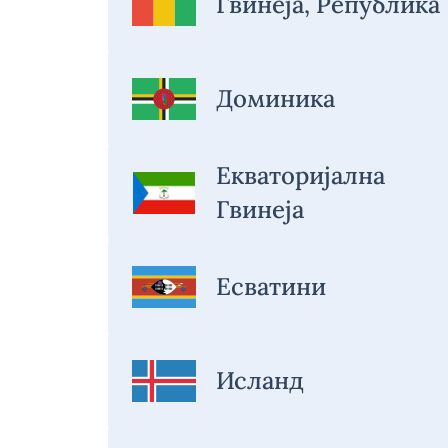
Гвинеја, Република
Доминика
Екваторијална
Гвинеја
Есватини
Исланд