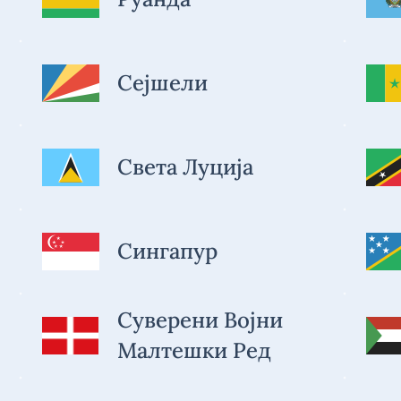
Сејшели
Света Луција
Сингапур
Суверени Војни
Малтешки Ред