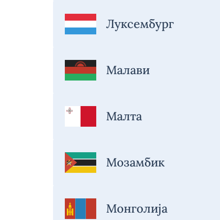
Луксембург
Малави
Малта
Мозамбик
Монголија