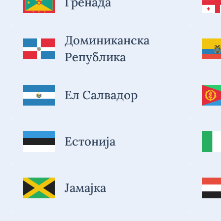
Гренада
Доминиканска
Република
Ел Салвадор
Естонија
Јамајка