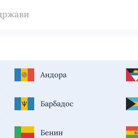
Андора
Барбадос
Бенин