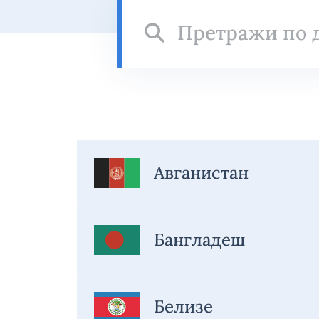
Претражи
по
држави
Авганистан
Бангладеш
Белизе