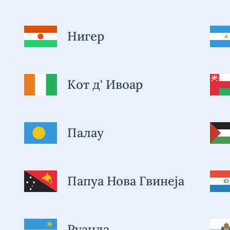
Нигер
Кот д' Ивоар
Палау
Папуа Нова Гвинеја
Руанда