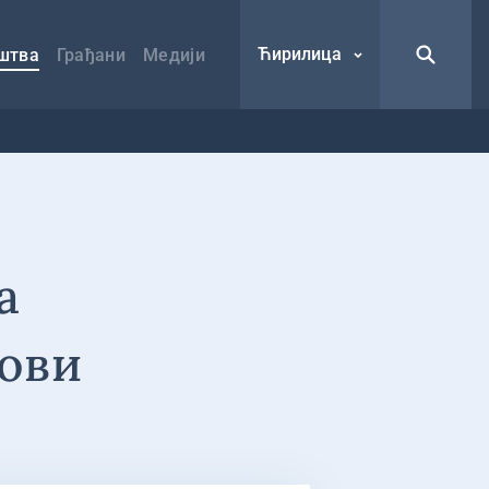
Ћирилица
штва
Грађани
Медији
а
нови