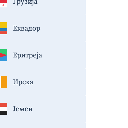
Грузија
Еквадор
Еритреја
Ирска
Јемен