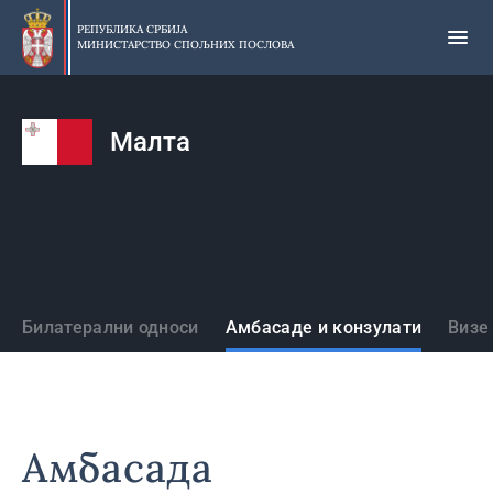
Прескочи
на
РЕПУБЛИКА СРБИЈА
МИНИСТАРСТВО СПОЉНИХ ПОСЛОВА
главни
део
садржаја
Малта
Државе
Билатерални односи
Амбасаде и конзулати
Визе
Амбасада