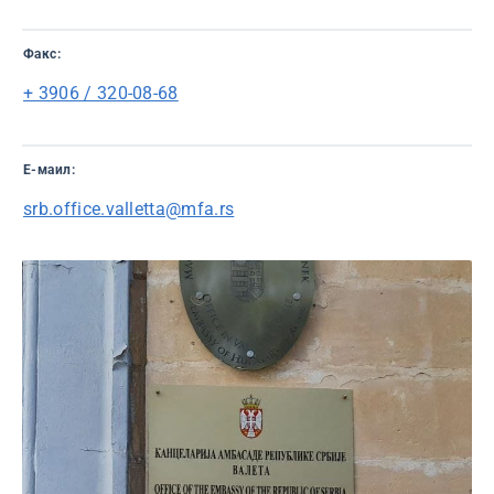
Факс:
+ 3906 / 320-08-68
Е-маил:
srb.office.valletta@mfa.rs