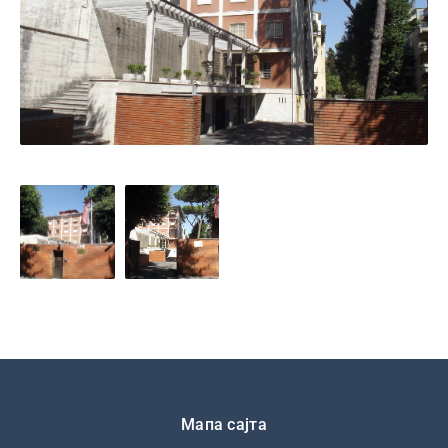
Подножје
Мапа сајта