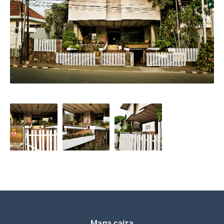
Подножје
Мапа сајта