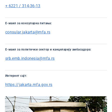
+ 6221 / 314-36-13
Е-маил за конзуларна питања:
consular.jakarta@mfa.rs
Е-маил за политички сектор и канцеларију амбасадора:
srb.emb.indonesia@mfa.rs
Интернет сајт:
https://jakarta.mfa.gov.rs