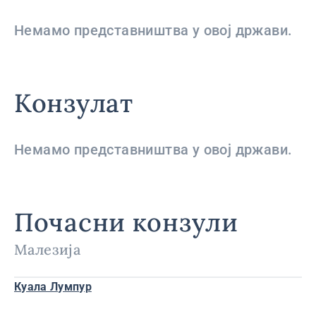
Немамо представништва у овој држави.
Конзулат
Немамо представништва у овој држави.
Почасни конзули
Малезија
Куала Лумпур