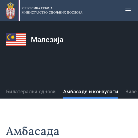
Прескочи
на
РЕПУБЛИКА СРБИЈА
МИНИСТАРСТВО СПОЉНИХ ПОСЛОВА
главни
део
садржаја
Малезија
Државе
Билатерални односи
Амбасаде и конзулати
Визе
Амбасада