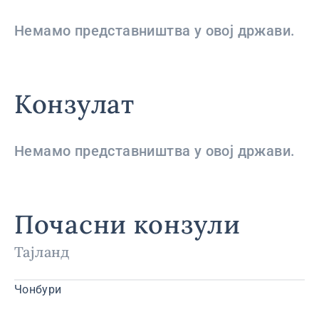
Немамо представништва у овој држави.
Конзулат
Немамо представништва у овој држави.
Почасни конзули
Тајланд
Чонбури