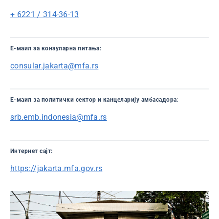
+ 6221 / 314-36-13
Е-маил за конзуларна питања:
consular.jakarta@mfa.rs
Е-маил за политички сектор и канцеларију амбасадора:
srb.emb.indonesia@mfa.rs
Интернет сајт:
https://jakarta.mfa.gov.rs