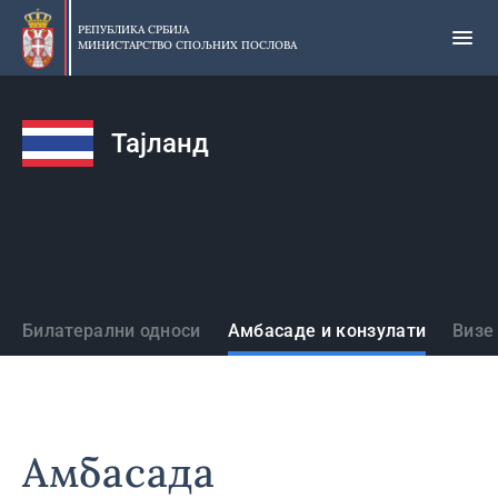
Прескочи
на
РЕПУБЛИКА СРБИЈА
МИНИСТАРСТВО СПОЉНИХ ПОСЛОВА
главни
део
садржаја
Тајланд
Државе
Билатерални односи
Амбасаде и конзулати
Визе
Амбасада