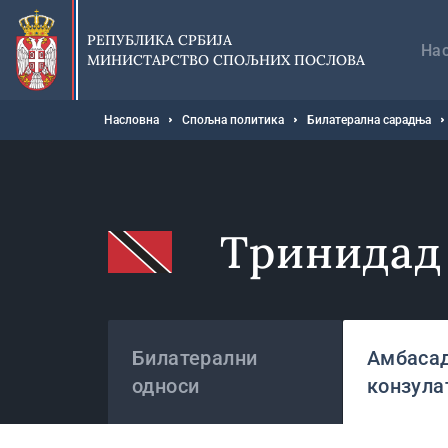
Прескочи
Гл
на
на
РЕПУБЛИКА СРБИЈА
главни
На
МИНИСТАРСТВО СПОЉНИХ ПОСЛОВА
део
садржаја
Мрвице
Насловна
Спољна политика
Билатерална сарадња
Тринидад 
Државе
Билатерални
Амбасад
односи
конзула