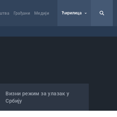
Ћирилица
штва
Грађани
Медији
Визни режим за улазак у
Србију