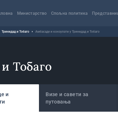
авна
вигација
словна
Министарство
Спољна политика
Представни
Тринидад и Тобаго
Амбасаде и конзулати у Тринидад и Тобаго
и Тобаго
е и
Визе и савети за
ти
путовања