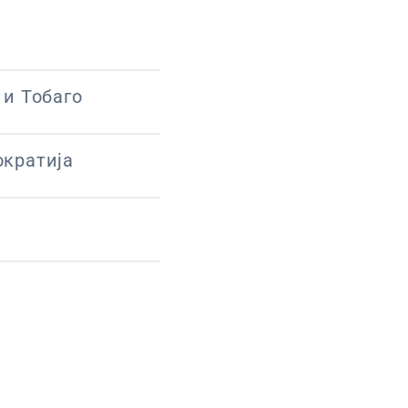
и Тобаго
кратија