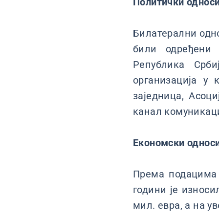
Политички однос
Билатерални одно
били одређени 
Република Срби
организација у 
заједница, Асоц
канал комуникаци
Економски однос
Према подацима 
години је износил
мил. евра, а на ув