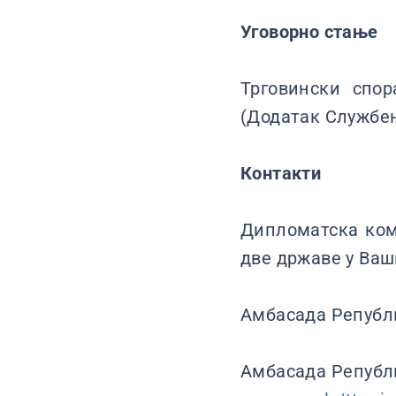
Уговорно стање
Трговински спор
(Додатак Службен
Контакти
Дипломатска ком
две државе у Ваш
Амбасада Републи
Амбасада Републи