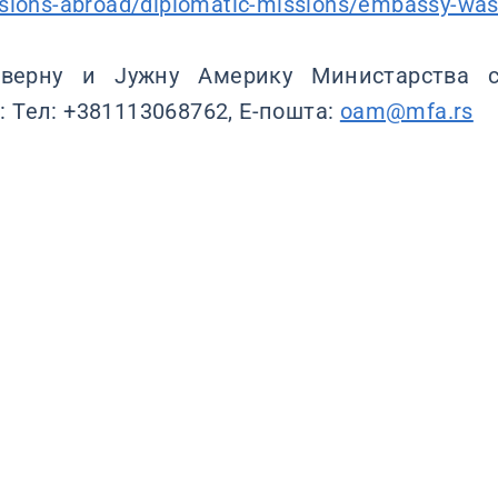
ssions-abroad/diplomatic-missions/embassy-was
верну и Јужну Америку Министарства с
: Тел: +381113068762, Е-пошта:
oam@mfa.rs