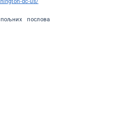
hington-dc-us/
пољних послова