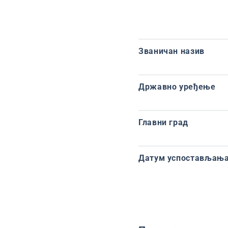
Званичан назив
Државно уређење
Главни град
Датум успостављања