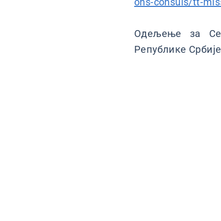
ons-consuls/tt-mi
Одељење за Се
Републике Србије