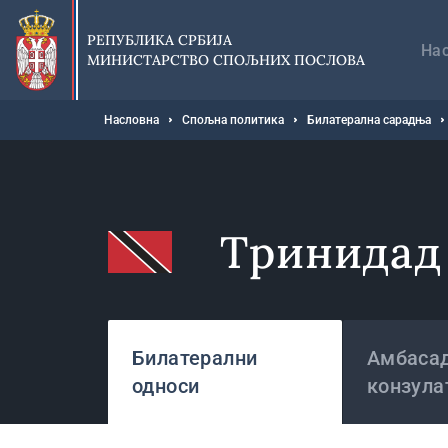
Прескочи
Гл
на
на
РЕПУБЛИКА СРБИЈА
главни
На
МИНИСТАРСТВО СПОЉНИХ ПОСЛОВА
део
садржаја
Мрвице
Насловна
Спољна политика
Билатерална сарадња
Тринидад 
Државе
Билатерални
Амбасад
односи
конзула