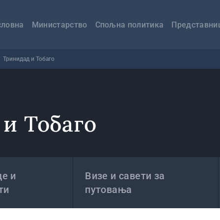
авна
вигација
словна
Министарство
Спољна политика
Представни
Тринидад и Тобаго
и Тобаго
е и
Визе и савети за
ти
путовања