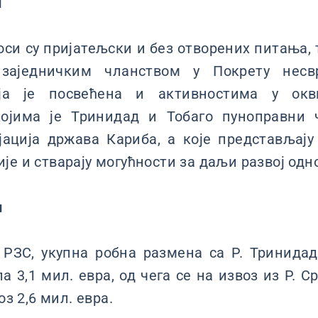
и
си су пријатељски и без отворених питања,
заједничким чланством у Покрету несв
ја је посвећена и активностима у окв
којима је Тринидад и Тобаго пуноправни
ијација држава Кариба, а које представљај
је и стварају могућности за даљи развој одн
и
РЗС, укупна робна размена са Р. Тринидад 
а 3,1 мил. евра, од чега се на извоз из Р. С
оз 2,6 мил. евра.