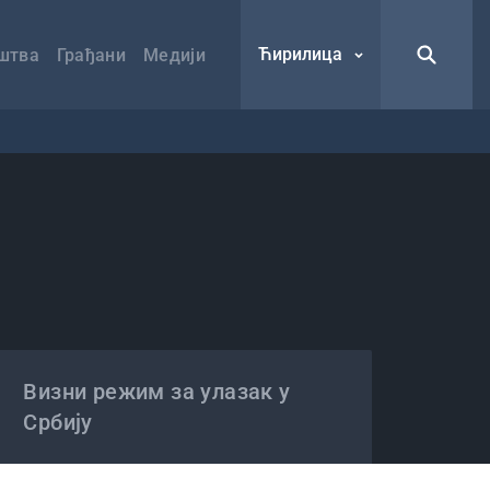
Ћирилица
штва
Грађани
Медији
Визни режим за улазак у
Србију