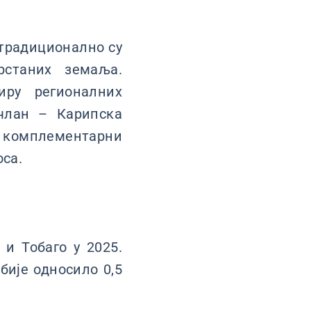
 традиционално су
рстаних земаља.
иру регионалних
 члан – Карипска
у комплементарни
оса.
и Тобаго у 2025.
рбије односило 0,5