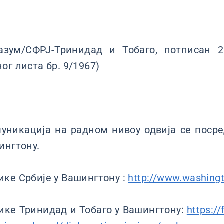
азум/СФРЈ-Тринидад и Тобаго, потписан 20
ог листа бр. 9/1967)
уникација на радном нивоу одвија се поср
ингтону.
ке Србије у Вашингтону :
http://www.washingt
ке Тринидад и Тобаго у Вашингтону:
https://