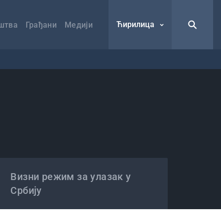
Ћирилица
штва
Грађани
Медији
Визни режим за улазак у
Србију