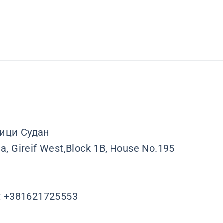
лици Судан
a, Gireif West,Block 1B, House No.195
; +381621725553