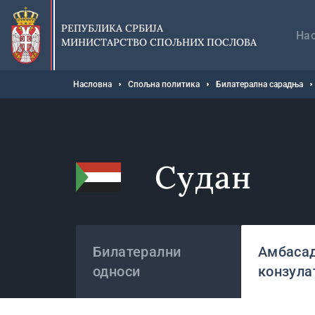
Прескочи
Гл
на
на
РЕПУБЛИКА СРБИЈА
главни
На
МИНИСТАРСТВО СПОЉНИХ ПОСЛОВА
део
садржаја
Мрвице
Насловна
Спољна политика
Билатерална сарадња
Судан
Државе
Билатерални
Амбасад
односи
конзула