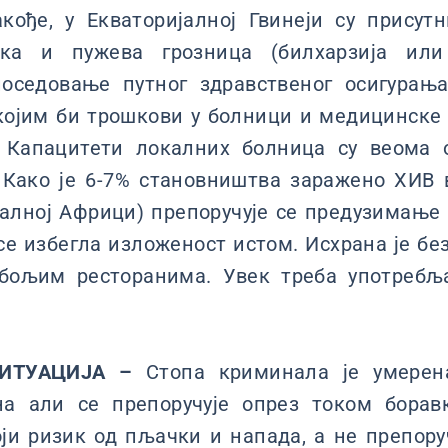
акође, у Екваторијалној Гвинеји су присут
ика и пужева грозница (билхарзија или 
поседовање путног здравственог осигурањ
којим би трошкови у болници и медицинске 
 Капацитети локалних болница су веома 
 Како је 6-7% становништва заражено ХИВ 
алној Африци) препоручује се предузимање
се избегла изложеност истом. Исхрана је б
 бољим ресторанима. Увек треба употребљ
ИТУАЦИЈА –
Стопа криминала је умерен
на али се препоручује опрез током борав
ји ризик од пљачки и напада, а не препору