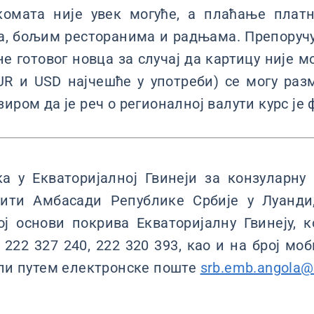
комата није увек могуће, а плаћање плат
а, бољим ресторанима и радњама. Препоруч
е готовог новца за случај да картицу није мо
UR и USD најчешће у употреби) се могу ра
иром да је реч о регионалној валути курс је 
а у Екваторијалној Гвинеји за конзуларну
ити Амбасади Републике Србије у Луанди,
ј основи покрива Екваторијалну Гвинеју, 
, 222 327 240, 222 320 393, као и на број мо
или путем електронске поште
srb.emb.angola@