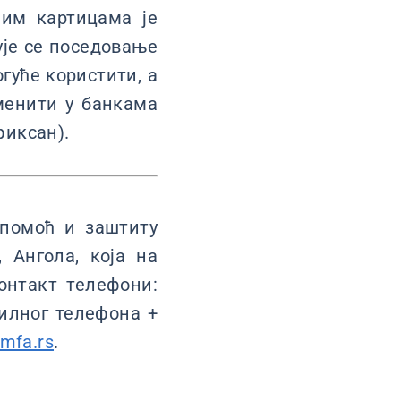
ним картицама је
ује се поседовање
гуће користити, а
зменити у банкама
фиксан).
 помоћ и заштиту
 Ангола, која на
контакт телефони:
билног телефона +
mfa.rs
.