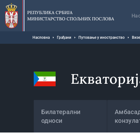
Прескочи
Гл
на
на
РЕПУБЛИКА СРБИЈА
главни
На
МИНИСТАРСТВО СПОЉНИХ ПОСЛОВА
део
садржаја
Мрвице
Насловна
Грађани
Путовање у иностранство
Визе
Екваториј
Државе
Билатерални
Амбасад
односи
конзула