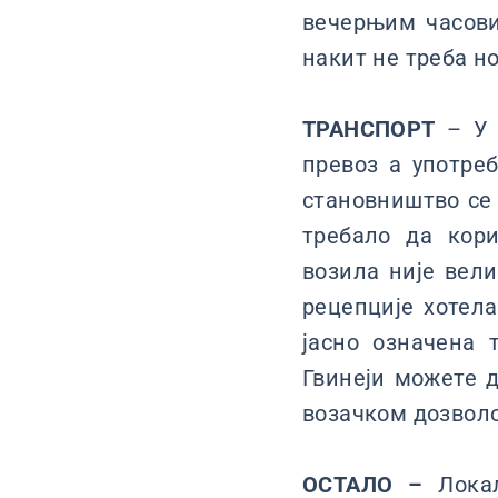
вечерњим часови
накит не треба н
ТРАНСПОРТ
– У 
превоз а употреб
становништво се 
требало да кор
возила није вели
рецепције хотела
јасно означена 
Гвинеји можете 
возачком дозвол
ОСТАЛО –
Локал