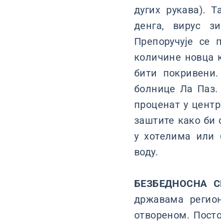
дугих рукава). Т
денга, вирус з
Препоручује се 
количине новца 
бити покривени.
болнице Ла Паз.
проценат у центр
заштите како би 
у хотелима или
воду.
БЕЗБЕДНОСНА С
државама регио
отвореном. Посто