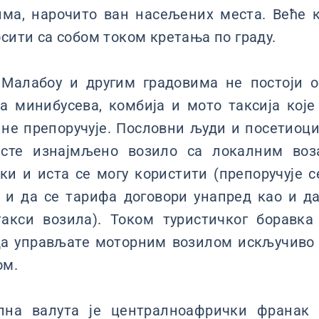
ма, нарочито ван насељених места. Веће 
осити са собом током кретања по граду.
Малабоу и другим градовима не постоји о
а минибусева, комбија и мото таксија кој
не препоручује. Пословни људи и посетиоци 
исте изнајмљено возило са локалним воза
ки и иста се могу користити (препоручује с
 и да се тарифа договори унапред као и д
такси возила). Током туристичког боравка 
да управљате моторним возилом искључиво
ом.
на валута је централноафрички франак 