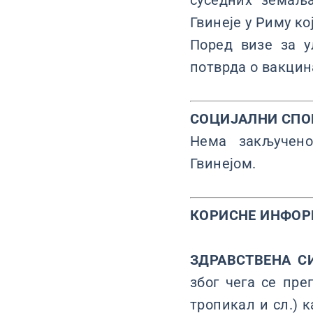
суседних земаљ
Гвинеје у Риму ко
Поред визе за у
потврда о вакцин
СОЦИЈАЛНИ СПО
Нема закључено
Гвинејом.
КОРИСНЕ ИНФОР
ЗДРАВСТВЕНА С
због чега се пре
тропикал и сл.) 