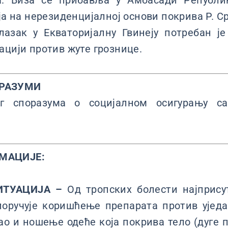
а. Виза се прибавља у Амбасади Републик
ја на нерезиденцијалној основи покрива Р. Ср
лазак у Екваторијалну Гвинеју потребан је
ацији против жуте грознице.
РАЗУМИ
г споразума о социјалном осигурању са
МАЦИЈЕ:
ИТУАЦИЈА –
Од тропских болести најприсут
поручује коришћење препарата против ујед
као и ношење одеће која покрива тело (дуге