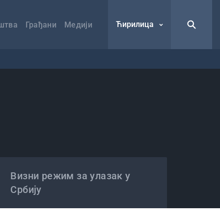
Ћирилица
штва
Грађани
Медији
Визни режим за улазак у
Србију