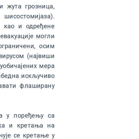
ни жута грозница,
шисостомијаза).
а као и одређене
евакуације могли
ограничени, осим
вирусом (највиши
 уобичајених мера
езбедна искључиво
авати флаширану
а у поређењу са
ка и кретања на
чује се кретање у