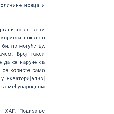
количине новца и
рганизован јавни
е користи локално
би, по могућству,
чем. Број такси
е да се наруче са
а се користе само
у Екваторијалној
 са међународном
- XAF. Подизање