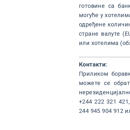
готовине са бан
могуће у хотелим
одређене количин
стране валуте (E
или хотелима (обз
Контакти:
Приликом боравк
можете се обрат
нерезиденцијално
+244 222 321 421
244 945 904 912 