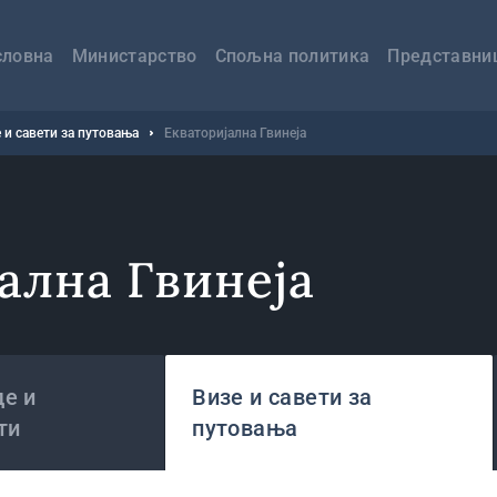
авна
вигација
словна
Министарство
Спољна политика
Представни
 и савети за путовања
Екваторијална Гвинеја
ална Гвинеја
е и
Визе и савети за
ти
путовања