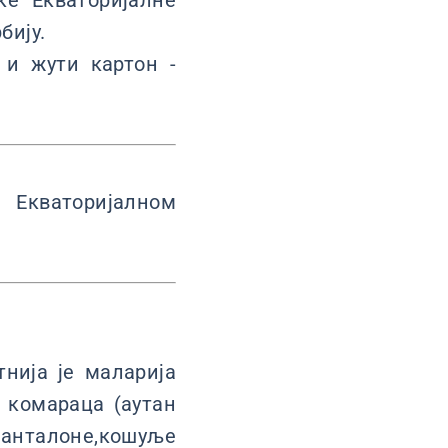
е Екваторијалне
бију.
 и жути картон -
 Екваторијалном
нија је маларија
а комараца (аутан
 панталоне,кошуље