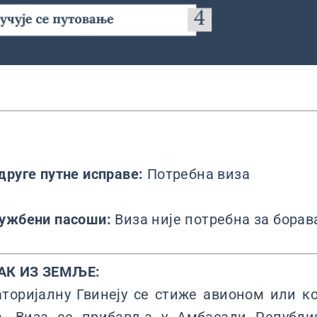
друге путне исправе:
Потребна виза
лужбени пасоши:
Виза није потребна за борав
АК ИЗ ЗЕМЉЕ:
аторијалну Гвинеју се стиже авионом или к