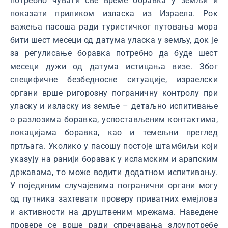
потребно чувати све време боравка у земљи и
показати приликом изласка из Израела. Рок
важења пасоша ради туристичког путовања мора
бити шест месеци од датума уласка у земљу, док је
за регулисање боравка потребно да буде шест
месеци дужи од датума истицања визе. Због
специфичне безбедносне ситуације, израелски
органи врше ригорозну пограничну контролу при
уласку и изласку из земље – детаљно испитивање
о разлозима боравка, успостављеним контактима,
локацијама боравка, као и темељни преглед
пртљага. Уколико у пасошу постоје штамбиљи који
указују на ранији боравак у исламским и арапским
државама, то може водити додатном испитивању.
У појединим случајевима погранични органи могу
од путника захтевати проверу приватних емејлова
и активности на друштвеним мрежама. Наведене
провере се врше ради спречавања злоупотребе