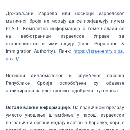
Држављани Израела или носиоци израелског
матичног броја не морају да се пријављују путем
ЕТА-IL. Комплетна информација о томе налази се
на веб-страници израелске Управе за
становништво и имиграцију (Israel Population &
Immigration Authority). Линк:
https://israel-entry.piba.
gov.il/
.
Носиоци дипломатског и службеног пасоша
Републике Србије ослобођени су обавезе
аплицирања за електронско одобрење путовања.
Oстале важне информације:
На граничном прелазу
уместо уношења штамбиља у пасош, израелски
погранични органи издају картон о боравку, који је