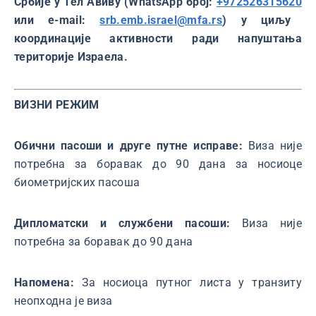
Србије у Тел Авиву (WhatsApp број:
+972526315620
или е-mail:
srb.emb.israel@mfa.rs
) у циљу
координације активности ради напуштања
територије Израела.
ВИЗНИ РЕЖИМ
Обични пасоши и друге путне исправе:
Виза није
потребна за боравак до 90 дана за носиоце
биометријских пасоша
Дипломатски и службени пасоши:
Виза није
потребна за боравак до 90 дана
Напомена:
За носиоца путног листа у транзиту
неопходна је виза