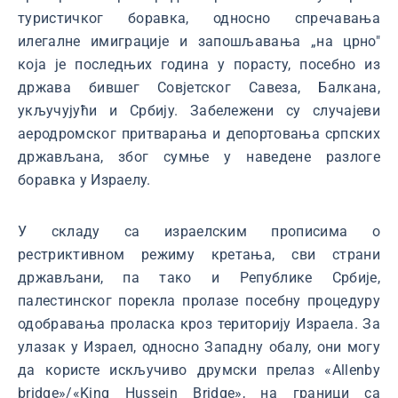
туристичког боравка, односно спречавања
илегалне имиграције и запошљавања „на црно"
која је последњих година у порасту, посебно из
држава бившег Совјетског Савеза, Балкана,
укључујући и Србију. Забележени су случајеви
аеродромског притварања и депортовања српских
држављана, због сумње у наведене разлоге
боравка у Израелу.
У складу са израелским прописима о
рестриктивном режиму кретања, сви страни
држављани, па тако и Републике Србије,
палестинског порекла пролазе посебну процедуру
одобравања проласка кроз територију Израела. За
улазак у Израел, односно Западну обалу, они могу
да користе искључиво друмски прелаз «Allenby
bridge»/«King Hussein Bridge», на граници са