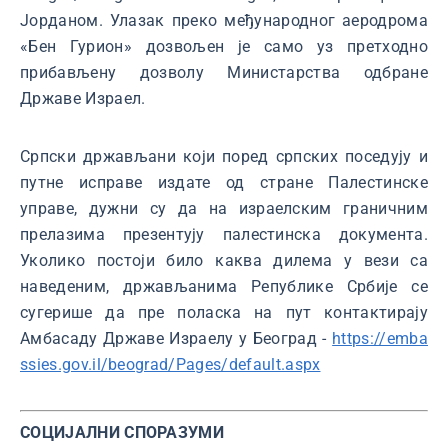
Јорданом. Улазак преко међународног аеродрома
«Бен Гурион» дозвољен је само уз претходно
прибављену дозволу Министарства одбране
Државе Израел.
Српски држављани који поред српских поседују и
путне исправе издате од стране Палестинске
управе, дужни су да на израелским граничним
прелазима презентују палестинска документа.
Уколико постоји било каква дилема у вези са
наведеним, држављанима Републике Србије се
сугерише да пре поласка на пут контактирају
Амбасаду Државе Израелу у Београд -
https://emba
ssies.gov.il/beograd/Pages/default.aspx
СОЦИЈАЛНИ СПОРАЗУМИ