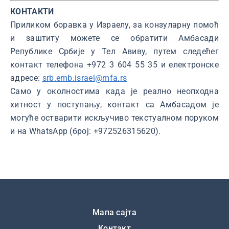
КОНТАКТИ
Приликом боравка у Израелу, за конзуларну помоћ
и заштиту можете се обратити Амбасади
Републике Србије у Тел Авиву, путем следећег
контакт телефона +972 3 604 55 35 и електронске
адресе:
srb.emb.israel@mfa.rs
Само у околностима када је реално неопходна
хитност у поступању, контакт са Амбасадом је
могуће остварити искључиво текстуалном поруком
и на WhatsApp (број: +972526315620).
Подножје
Мапа сајта
Контакт