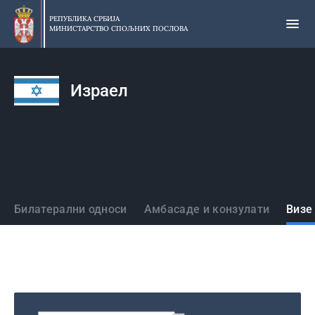
Прескочи
на
РЕПУБЛИКА СРБИЈА
МИНИСТАРСТВО СПОЉНИХ ПОСЛОВА
главни
део
садржаја
Израел
Државе
Билатерални односи
Амбасаде и конзулати
Визе