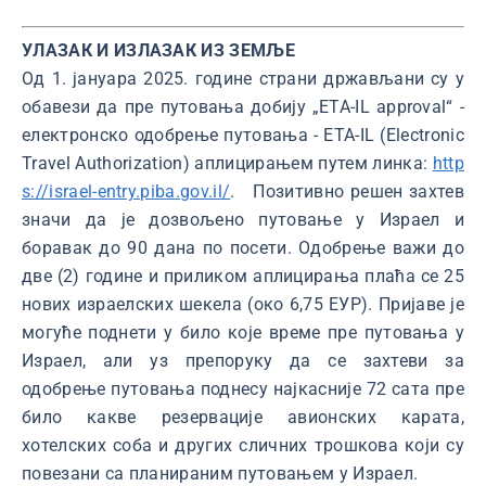
УЛАЗАК И ИЗЛАЗАК ИЗ ЗЕМЉЕ
Од 1. јануара 2025. године страни држављани су у
обавези да пре путовања добију „ETA-IL approval“ -
електронско одобрење путовања - ETA-IL (Electronic
Travel Authorization) аплицирањем путем линка:
http
s://israel-entry.piba.gov.il/
. Позитивно решен захтев
значи да је дозвољено путовање у Израел и
боравак до 90 дана по посети. Одобрење важи до
две (2) године и приликом аплицирања плаћа се 25
нових израелских шекела (око 6,75 ЕУР). Пријаве је
могуће поднети у било које време пре путовања у
Израел, али уз препоруку да се захтеви за
одобрење путовања поднесу најкасније 72 сата пре
било какве резервације авионских карата,
хотелских соба и других сличних трошкова који су
повезани са планираним путовањем у Израел.