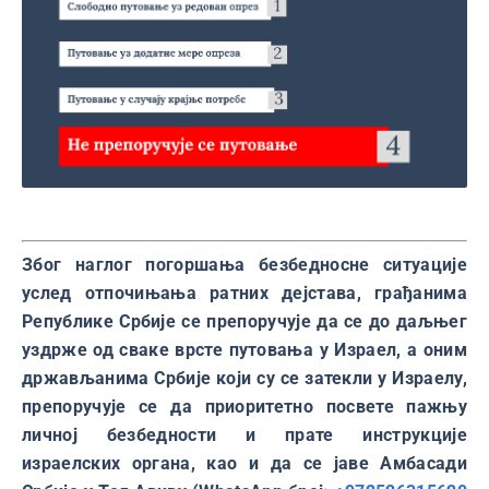
Због наглог погоршања безбедносне ситуације
услед отпочињања ратних дејстава, грађанима
Републике Србије се препоручује да се до даљњег
уздрже од сваке врсте путовања у Израел, а оним
држављанима Србије који су се затекли у Израелу,
препоручује се да приоритетно посвете пажњу
личној безбедности и прате инструкције
израелских органа, као и да се јаве Амбасади