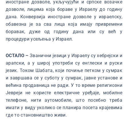
иностране дозволе, укључујући и српске возачке
дозволе, лицима која бораве у Израелу до годину
дана. Конверзија иностране дозволе у израелску,
обавезна је за сва лица која имају привремени
боравак, дуже од годину дана или су већ у
процедури усељења у Израел.
ОСТАЛО –
Званични језици у Израелу су хебрејски и
арапски, а у широј употреби су енглески и руски
језик. Током Шабата, који почиње петком у сумрак
и завршава се у суботу у сумрак, јавне установе и
већина продавница не ради. У то време религиозни
Јевреји не користе електричне уређаје, мобилне
телефоне, нити аутомобиле, што посебно треба
имати у виду уколико се планира посета крајевима
где то становништво живи.