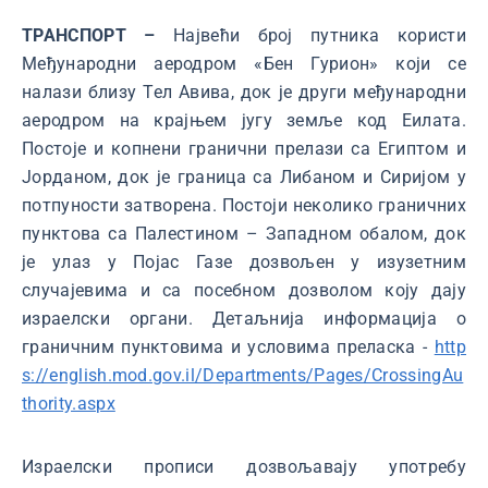
ТРАНСПОРТ –
Највећи број путника користи
Међународни аеродром «Бен Гурион» који се
налази близу Тел Авива, док је други међународни
аеродром на крајњем југу земље код Еилата.
Постоје и копнени гранични прелази са Египтом и
Јорданом, док је граница са Либаном и Сиријом у
потпуности затворена. Постоји неколико граничних
пунктова са Палестином – Западном обалом, док
је улаз у Појас Газе дозвољен у изузетним
случајевима и са посебном дозволом коју дају
израелски органи. Детаљнија информација о
граничним пунктовима и условима преласка -
http
s://english.mod.gov.il/Departments/Pages/CrossingAu
thority.aspx
Израелски прописи дозвољавају употребу