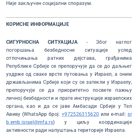
Није закључен социјални споразум.
КОРИСНЕ ИНФОРМАЦИЈЕ
СИГУРНОСНА СИТУАЦИЈА
- Због наглог
погоршања безбедносне ситуације услед
отпочињања ратних дејстава, грађанима
Републике Србије се препоручује да се до даљњег
уздрже од сваке врсте путовања у Израел, а оним
држављанима Србије који су се затекли у Израелу,
препоручује се да приоритетно посвете пажњу
личној безбедности и прате инструкције израелских
органа, као и да се јаве Амбасади Србије у Тел
Авиву (WhatsApp број:
+972526315620
или е-mail:
sr
b.emb.israel@mfa.rs
) у циљу координације
активности ради напуштања територије Израела.