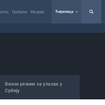
Ћирилица
штва
Грађани
Медији
Визни режим за улазак у
Србију