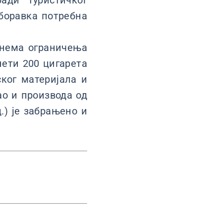
ади туристичког
 боравка потребна
 нема ограничења
нети 200 цигарета
ког материјала и
ао и производа од
.) је забрањено и