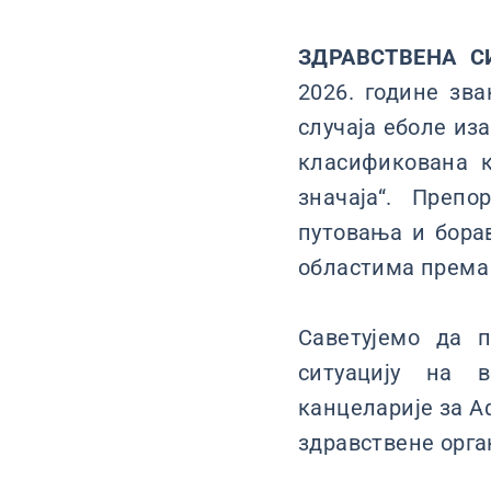
ЗДРАВСТВЕНА С
2026. године зв
случаја еболе иза
класификована к
значаја“. Преп
путовања и бора
областима према
Саветујемо да 
ситуацију на в
канцеларије за А
здравствене орг