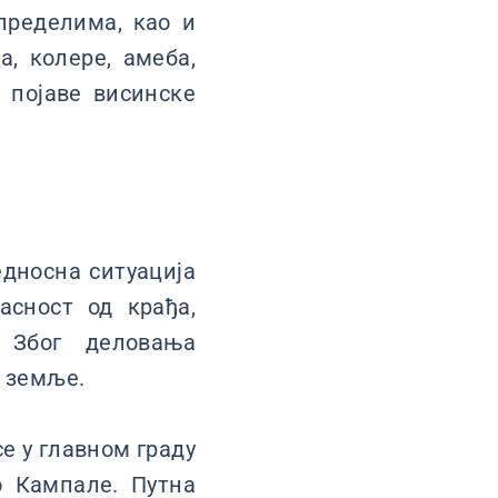
пределима, као и
а, колере, амеба,
 појаве висинске
дносна ситуација
асност од крађа,
 Због деловања
о земље.
е у главном граду
о Кампале. Путна