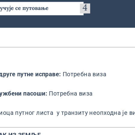
друге путне исправе:
Потребна виза
лужбени пасоши:
Потребна виза
иоца путног листа у транзиту неопходна је в