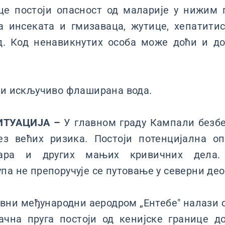
це постоји опасност од маларије у нижим 
а инсеката и гмизаваца, жутице, хепатитис
д. Код ненавикнутих особа може доћи и до
ти искључиво флаширана вода.
ИТУАЦИЈА –
У главном граду Кампали безбе
ез већих ризика. Постоји потенцијална оп
вара и других мањих кривичних дела.
па не препоручује се путовање у северни де
вни међународни аеродром „Ентебе" налази с
ачна пруга постоји од кенијске границе д