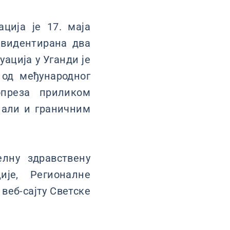
ција je 17. маја
евидентирана два
уација у Уганди је
 од међународног
опреза приликом
пали и граничним
лну здравствену
ије, Регионалне
а веб-сајту Светске