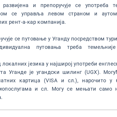
 развијена и препоручује се употреба те
ом се управља левом страном и аутом
ћих рент-а-кар компанија.
чује се путовање у Уганду посредством тури
ивидуална путовања треба темељниј
д локалних језика у најширој употреби енглес
та Уганде је угандски шилинг (UGX). Мог
атних картица (VISA и сл.), нарочито у
мопослугама и сл. Могу се мењати само 
.