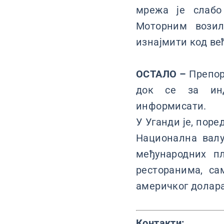
мрежа је слабо
Моторним возил
изнајмити код ве
ОСТАЛО –
Препору
док се за инд
информисати.
У Уганди је, поре
Национална валу
међународних пл
ресторанима, са
америчког долара
Контакти: