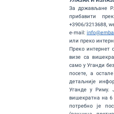
УЛАЗАК И ИЗЛАЗ
За држављане Р.
прибавити прек
+3906/3213688, w
e-mail:
info@embas
или преко интер
Преко интернет с
визе са вишекра
само у Уганди бе
посете, а остал
детаљније инфор
Уганде у Риму. 
вишекратна на 6 
потребно је пос