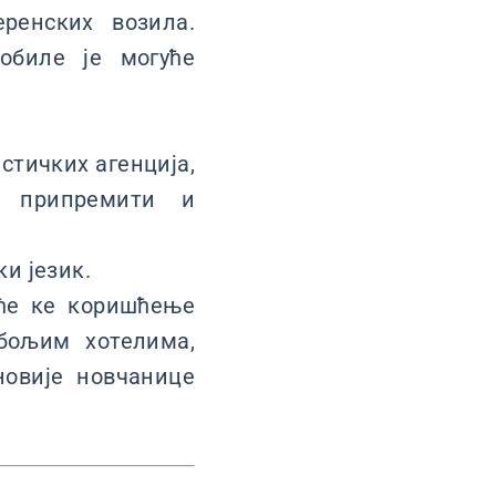
ренских возила.
обиле је могуће
стичких агенција,
е припремити и
ки језик.
уће ке коришћење
 бољим хотелима,
новије новчанице