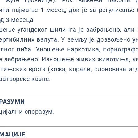
в жуте грознице). Рок важења пасоша р
ти најмање 1 месец, док је за регулисање
д 3 месеца.
ење угандског шилинга је забрањено, али
ртибилних валута. У земљу је дозвољено у
олног пића. Уношење наркотика, порнографс
је забрањено. Изношење живих животиња, к
ињских врста (кожа, корали, слоновача итд
затворске казне.
РАЗУМИ
цијални споразум.
РМАЦИЈЕ