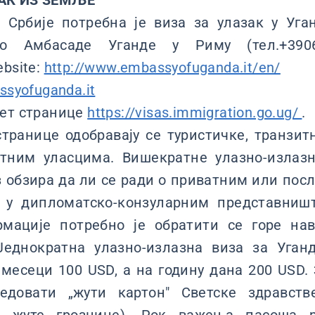
АК ИЗ ЗЕМЉЕ
 Србије потребна је виза за улазак у Уган
о Амбасаде Уганде у Риму (тел.+3906
ebsite:
http://www.embassyofuganda.it/en/
syofuganda.it
нет странице
https://visas.immigration.go.ug/
.
транице одобравају се туристичке, транзи
тним уласцима. Вишекратне улазно-излазн
з обзира да ли се ради о приватним или по
е у дипломатско-конзуларним представниш
мације потребно је обратити се горе на
Једнократна улазно-излазна виза за Уган
месеци 100 USD, а на годину дана 200 USD.
едовати „жути картон" Светске здравств