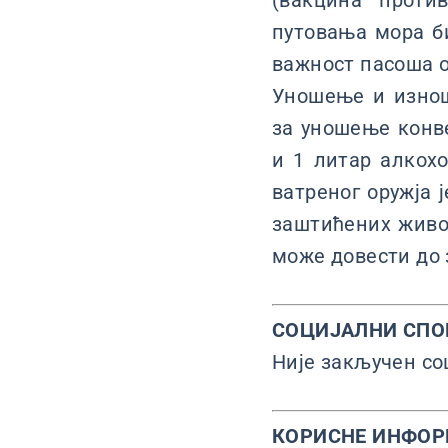
(вакцина проти
путовања мора би
важност пасоша о
Уношење и изнош
за уношење конве
и 1 литар алкох
ватреног оружја 
заштићених живот
може довести до 
СОЦИЈАЛНИ СПО
Није закључен со
КОРИСНЕ ИНФО