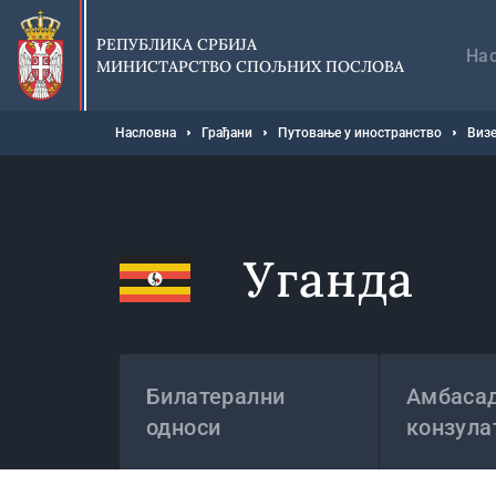
Прескочи
Гл
на
на
РЕПУБЛИКА СРБИЈА
главни
На
МИНИСТАРСТВО СПОЉНИХ ПОСЛОВА
део
садржаја
Мрвице
Насловна
Грађани
Путовање у иностранство
Визе
Уганда
Државе
Билатерални
Амбасад
односи
конзула