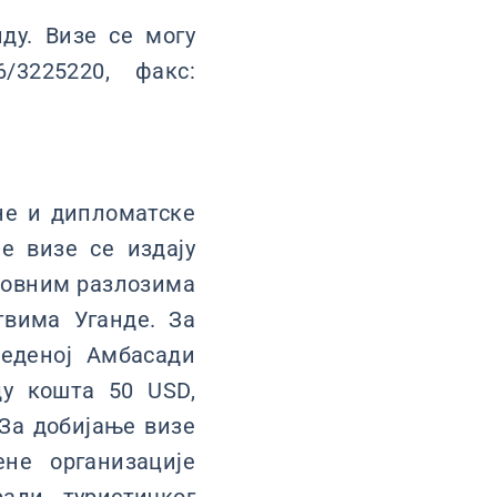
ду. Визе се могу
/3225220, факс:
тне и дипломатске
е визе се издају
словним разлозима
твима Уганде. За
веденој Амбасади
ду кошта 50 USD,
 За добијање визе
ене организације