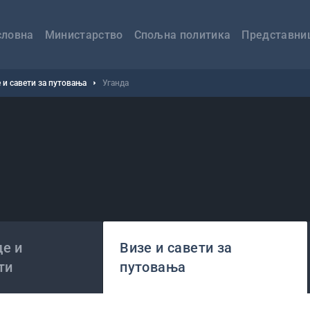
авна
вигација
словна
Министарство
Спољна политика
Представни
 и савети за путовања
Уганда
е и
Визе и савети за
ти
путовања