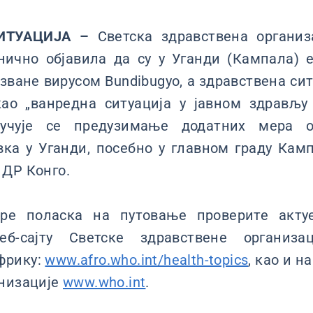
ИТУАЦИЈА –
Светска здравствена организа
анично објавила да су у Уганди (Кампала) 
зване вирусом Bundibugyo, a здравствена сит
ао „ванредна ситуација у јавном здрављу
оручује се предузимање додатних мера 
вка у Уганди, посебно у главном граду Кам
 ДР Конго.
пре поласка на путовање проверите актуе
еб-сајту Светске здравствене организац
фрику:
www.afro.who.int/health-topics
, као и н
анизације
www.who.int
.