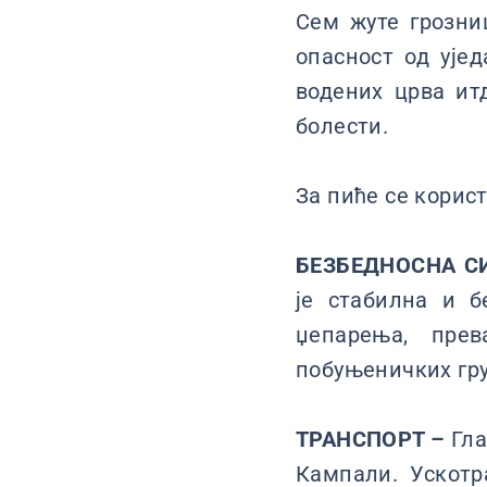
Сем жуте грозни
опасност од ујед
водених црва ит
болести.
За пиће се корис
БЕЗБЕДНОСНА С
је стабилна и б
џепарeња, пре
побуњеничких гру
ТРАНСПОРТ –
Гла
Кампали. Ускотр