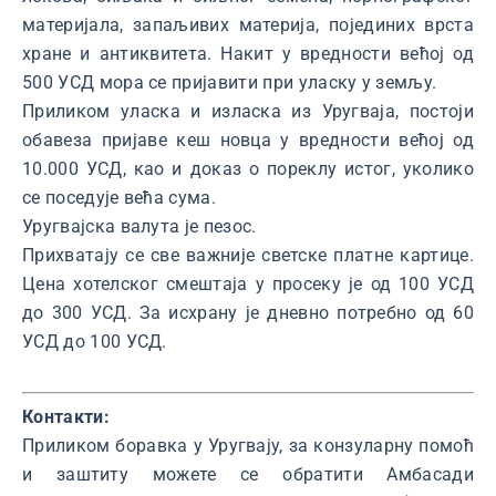
материјала, запаљивих материја, појединих врста
хране и антиквитета. Накит у вредности већој од
500 УСД мора се пријавити при уласку у земљу.
Приликом уласка и изласка из Уругваја, постоји
обавеза пријаве кеш новца у вредности већој од
10.000 УСД, као и доказ о пореклу истог, уколико
се поседује већа сума.
Уругвајска валута је пезос.
Прихватају се све важније светске платне картице.
Цена хотелског смештаја у просеку је од 100 УСД
до 300 УСД. За исхрану је дневно потребно од 60
УСД до 100 УСД.
Контакти:
Приликом боравка у Уругвају, за конзуларну помоћ
и заштиту можете се обратити Амбасади