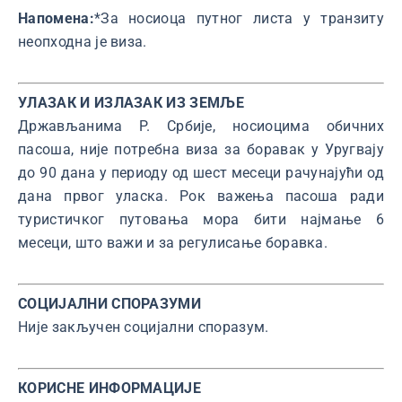
Напомена:
*За носиоца путног листа у транзиту
неопходна је виза.
УЛАЗАК И ИЗЛАЗАК ИЗ ЗЕМЉЕ
Држављанима Р. Србије, носиоцима обичних
пасоша, није потребна виза за боравак у Уругвају
до 90 дана у периоду од шест месеци рачунајући од
дана првог уласка. Рок важења пасоша ради
туристичког путовања мора бити најмање 6
месеци, што важи и за регулисање боравка.
СОЦИЈАЛНИ СПОРАЗУМИ
Није закључен социјални споразум.
КОРИСНЕ ИНФОРМАЦИЈЕ