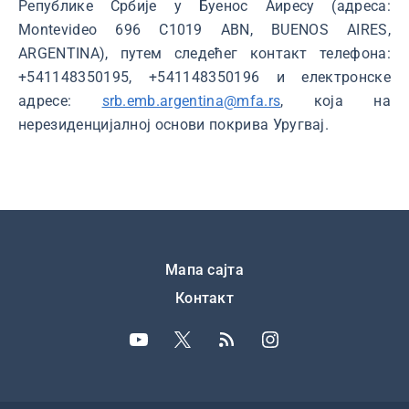
Републике Србије у Буенос Аиресу (адреса:
Montevideo 696 C1019 ABN, BUENOS AIRES,
ARGENTINA), путем следећег контакт телефона:
+541148350195, +541148350196 и електронске
адресе:
srb.emb.argentina@mfa.rs
, која на
нерезиденцијалној основи покрива Уругвај.
Подножје
Мапа сајта
Контакт