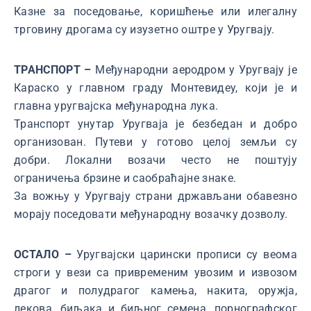
Казне за поседовање, коришћење или илегалну
трговину дрогама су изузетно оштре у Уругвају.
ТРАНСПОРТ –
Међународни аеродром у Уругвају је
Караско у главном граду Монтевидеу, који је и
главна уругвајска међународна лука.
Транспорт унутар Уругваја је безбедан и добро
организован. Путеви у готово целој земљи су
добри. Локални возачи често не поштују
ограничења брзине и саобраћајне знаке.
За вожњу у Уругвају страни држављани обавезно
морају поседовати међународну возачку дозволу.
ОСТАЛО –
Уругвајски царински прописи су веома
строги у вези са привременим увозим и извозом
драгог и полудрагог камења, накита, оружја,
лекова, биљака и биљног семена, порнографског