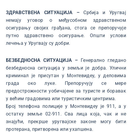
ЗДРАВСТВЕНА СИТУАЦИЈА –
Србија и Уругвај
немају уговор о међусобном здравственом
осигурању својих грађана, стога се препоручује
путно здравствено осигурање. Општи услови
лечења у Уругвају су добри.
БЕЗБЕДНОСНА СИТУАЦИЈА –
Генерално гледано
безбедносна ситуација у земљи је добра. Улични
криминал је присутан у Монтевидеу, у деловима
града око луке. Препоручују се мере
предострожности уобичајене за туристе и боравак
у већим градовима или туристичким центрима.
Број телефона полиције у Монтевидеу је 911, а у
остатку земље 02-911. Сва лица која, чак и не
знајући, прекрше уругвајске законе могу бити
протерана, притворена или ухапшена.