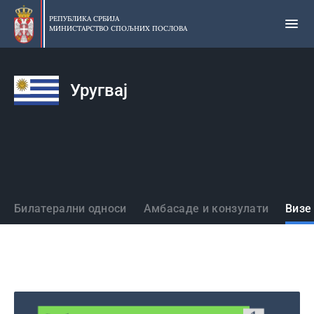
Прескочи
на
РЕПУБЛИКА СРБИЈА
МИНИСТАРСТВО СПОЉНИХ ПОСЛОВА
главни
део
садржаја
Уругвај
Државе
Билатерални односи
Амбасаде и конзулати
Визе