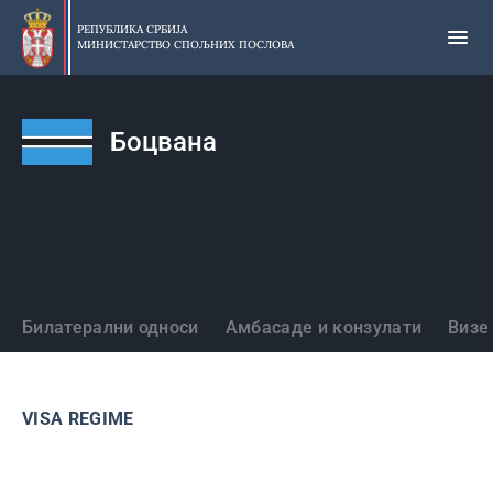
Прескочи
на
РЕПУБЛИКА СРБИЈА
МИНИСТАРСТВО СПОЉНИХ ПОСЛОВА
главни
део
садржаја
Боцвана
Државе
Билатерални односи
Амбасаде и конзулати
Визе
VISA REGIME