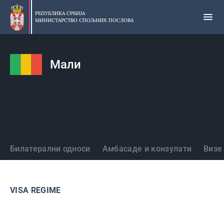
Прескочи
на
РЕПУБЛИКА СРБИЈА
МИНИСТАРСТВО СПОЉНИХ ПОСЛОВА
главни
део
садржаја
Мали
Државе
Билатерални односи
Амбасаде и конзулати
Визе
VISA REGIME