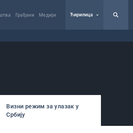
Ћирилица
штва
Грађани
Медији
Визни режим за улазак у
Србију