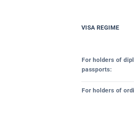
VISA REGIME
For holders of dip
passports:
For holders of ord