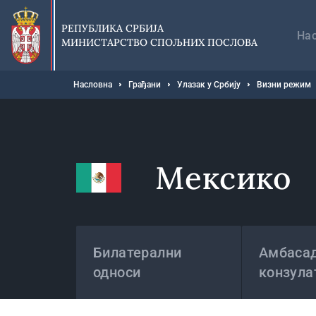
Прескочи
Гл
на
на
РЕПУБЛИКА СРБИЈА
главни
На
МИНИСТАРСТВО СПОЉНИХ ПОСЛОВА
део
садржаја
Мрвице
Насловна
Грађани
Улазак у Србију
Визни режим
Мексико
Државе
Билатерални
Амбасад
односи
конзула