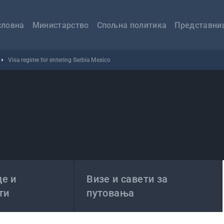
авна
вигација
словна
Министарство
Спољна политика
Представни
Visa regime for entering Serbia Mexico
е и
Визе и савети за
ти
путовања