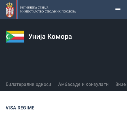
Прескочи
на
РЕПУБЛИКА СРБИЈА
МИНИСТАРСТВО СПОЉНИХ ПОСЛОВА
главни
део
садржаја
Унија Комора
Државе
Билатерални односи
Амбасаде и конзулати
Визе
VISA REGIME