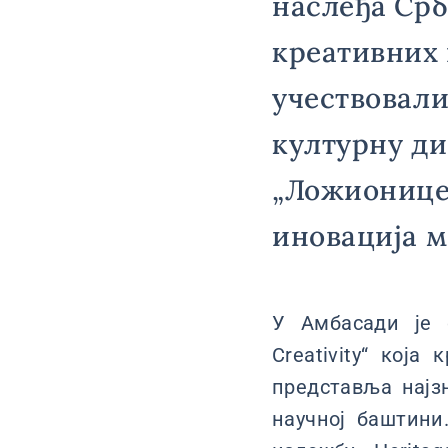
наслеђа Срб
креативних 
учествовали
културну ди
„Ложионице“
иновација м
У Амбасади је 
Creativity“ која
представља најзн
научној баштини