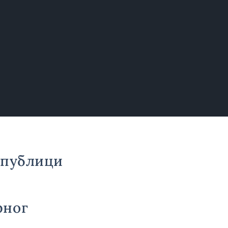
епублици
и
рног