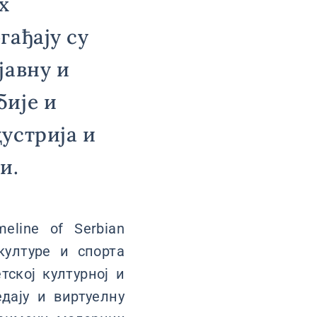
х
гађају су
јавну и
бије и
устрија и
и.
line of Serbian
 културе и спорта
тској културној и
дају и виртуелну