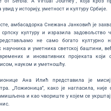
e of Serbia: A Virtual Journey“, која кроз
 увид у историју, уметност и културу Србије.
сте, амбасадорка Снежана Јанковић је зах
 српску културу и изразила задовољство
представљамо не само богато културно н
 научника и уметника светској баштини, ве
авремених и иновативних пројеката који с
нисом, науком и уметношћу.
ионице Ана Илић представила је мисиј
тра. „Ложионица“, како је нагласила, ниј
замишљена и као чвориште у којем се укрштају
нис.