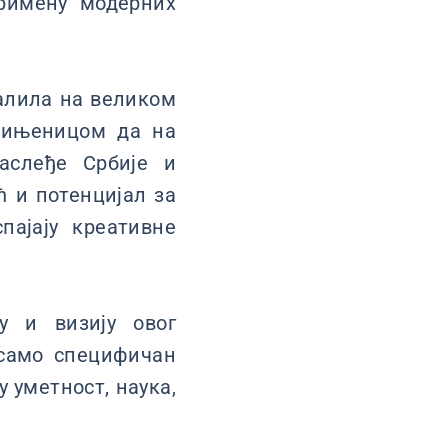
 примену модерних
валила на великом
 чињеницом да на
аслеђе Србије и
ћ и потенцијал за
пајају креативне
у и визију овог
е само специфичан
 уметност, наука,