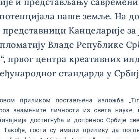
ије и представљању савремени
потенцијала наше земље. На до
 представници Канцеларије за 
пломатију Владе Републике Ср
, првог центра креативних инд
еђународног стандарда у Србиј
овом приликом постављена изложба „Time
 кроз знамените личности из света науке,
ачајнија достигнућа и допринос Србије све
. Такође, гости су имали прилику да погле