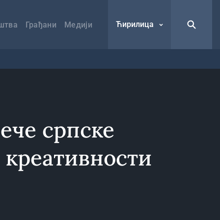
Ћирилица
штва
Грађани
Медији
ече српске
и креативности