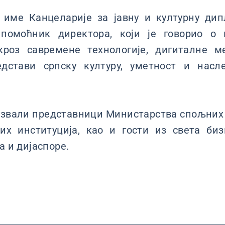
 име Канцеларије за јавну и културну дип
 помоћник директора, који је говорио о 
кроз савремене технологије, дигиталне м
едстави српску културу, уметност и насл
дазвали представници Министарства спољни
их институција, као и гости из света биз
а и дијаспоре.