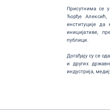
Присутнима се у
Ђорђе Алексић,
институције да 
иницијативе, пр
публици.
Догађају су се о
и других државн
индустрија, медиј