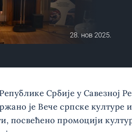
28. нов 2025.
Републике Србије у Савезној Р
ржано је Вече српске културе 
и, посвећено промоцији култу