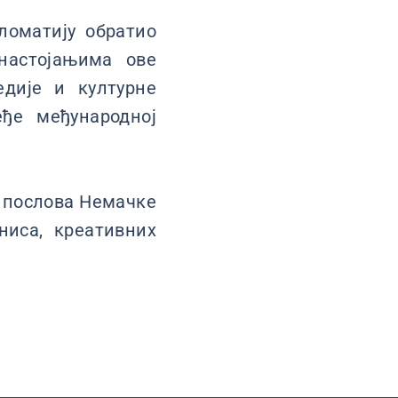
ломатију обратио
настојањима ове
едије и културне
еђе међународној
х послова Немачке
ниса, креативних