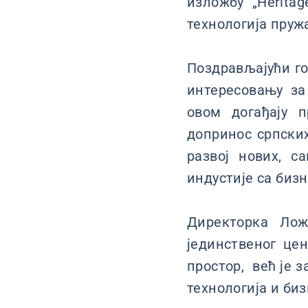
изложбу „Heritag
технологија пружа
Поздрављајући го
интересовању за
овом догађају 
допринос српских
развој нових, с
индустије са биз
Директорка Лож
јединственог цен
простор, већ је 
технологија и биз