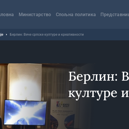
авна
вигација
словна
Министарство
Спољна политика
Представни
је
Берлин: Вече српске културе и креативности
Берлин: В
културе 