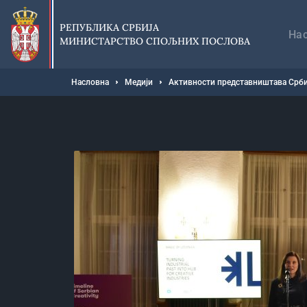
Прескочи
Гл
на
на
РЕПУБЛИКА СРБИЈА
главни
На
МИНИСТАРСТВО СПОЉНИХ ПОСЛОВА
део
садржаја
Мрвице
Насловна
Медији
Активности представништава Срби