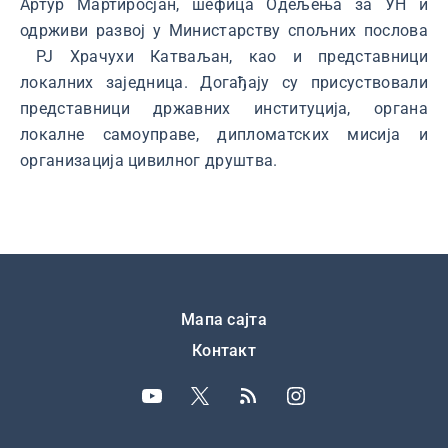
Артур Мартиросјан, шефица Одељења за УН и
одрживи развој у Министарству спољних послова
РЈ Храчухи Катваљан, као и представници
локалних заједница. Догађају су присуствовали
представници државних институција, органа
локалне самоуправе, дипломатских мисија и
организација цивилног друштва.
Подножје
Мапа сајта
Контакт