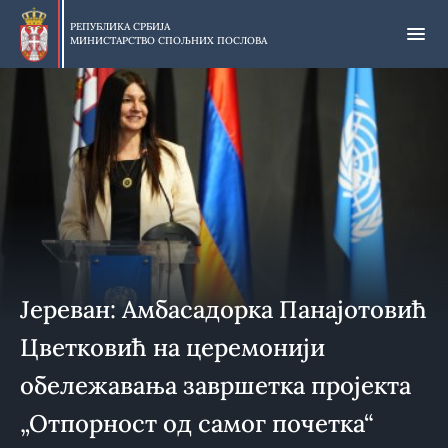
Прескочи
на
РЕПУБЛИКА СРБИЈА
МИНИСТАРСТВО СПОЉНИХ ПОСЛОВА
главни
део
садржаја
Јереван: Амбасадорка Панајотовић
Цветковић на церемонији
обележавања завршетка пројекта
„Отпорност од самог почетка“