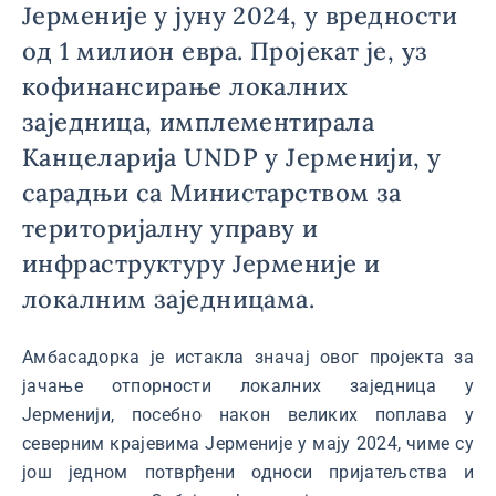
Јерменије у јуну 2024, у вредности
од 1 милион евра. Пројекат је, уз
кофинансирање локалних
заједница, имплементирала
Канцеларија UNDP у Јерменији, у
сарадњи са Министарством за
територијалну управу и
инфраструктуру Јерменије и
локалним заједницама.
Амбасадорка је истакла значај овог пројекта за
јачање отпорности локалних заједница у
Јерменији, посебно након великих поплава у
северним крајевима Јерменије у мају 2024, чиме су
још једном потврђени односи пријатељства и