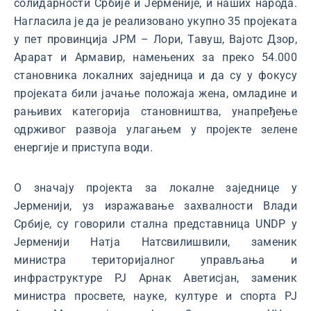
солидарности Србије и Јерменије, и наших народа.
Нагласила је да је реализовано укупно 35 пројеката
у пет провинција ЈРМ – Лори, Тавуш, Вајотс Дзор,
Арарат и Армавир, намењених за преко 54.000
становника локалних заједница и да су у фокусу
пројеката били јачање положаја жена, омладине и
рањивих категорија становништва, унапређење
одрживог развоја улагањем у пројекте зелене
енергије и приступа води.
О значају пројекта за локалне заједнице у
Јерменији, уз изражавање захвалности Влади
Србије, су говорили стална представница UNDP у
Јерменији Натја Натсвилишвили, заменик
министра територијалног управљања и
инфраструктуре РЈ Арнак Аветисјан, заменик
министра просвете, науке, културе и спорта РЈ