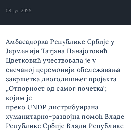
03. јул 2026.
Амбасадорка Републике Србије у
Јерменији Татјана Панајотовић
Цветковић учествовала је у
свечаној церемонији обележавања
завршетка двогодишњег пројекта
„Отпорност од самог почетка“,
којим је
преко UNDP дистрибуирана
хуманитарно-развојна помоћ Владе
Републике Србије Влади Републике