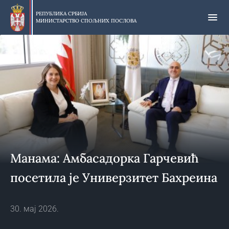
Прескочи
на
РЕПУБЛИКА СРБИЈА
МИНИСТАРСТВО СПОЉНИХ ПОСЛОВА
главни
део
садржаја
Манама: Амбасадорка Гарчевић
посетила је Универзитет Бахреина
30. мај 2026.