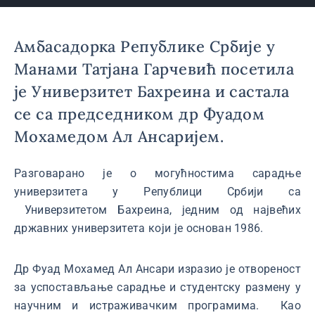
Амбасадорка Републике Србије у
Манами Татјана Гарчевић посетила
је Универзитет Бахреина и састала
се са председником др Фуадом
Мохамедом Ал Ансаријем.
Разговарано је о могућностима сарадње
универзитета у Републици Србији са
Универзитетом Бахреина, једним од највећих
државних универзитета који је основан 1986.
Др Фуад Мохамед Ал Ансари изразио је отвореност
за успостављање сарадње и студентску размену у
научним и истраживачким програмима. Као