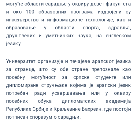
могуће области сарадње у оквиру девет факултета
и око 100 образовних програма издвојени су
инжењерство и информационе технологије, као и
образовање у области спорта, здравља,
друштвених и уметничких наука, на енглеском
језику.
Универзитет организује и течајеве арапског језика
за странце, што су обе стране препознале као
посебну могућност за српске студенте или
дипломиране стручњаке којима је арапски језик
потребан ради усавршавања или у оквиру
посебних обука дипломатских академија
Републике Србије и Краљевине Бахреин, где постоји
потписан споразум о сарадњи.