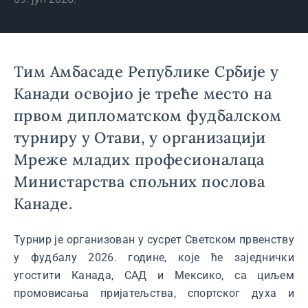
Тим Амбасаде Републике Србије у
Канади освојио је треће место на
првом дипломатском фудбалском
турниру у Отави, у организацији
Мреже младих професионалаца
Министарства спољних послова
Канаде.
Турнир је организован у сусрет Светском првенству
у фудбалу 2026. године, које ће заједнички
угостити Канада, САД и Мексико, са циљем
промовисања пријатељства, спортског духа и