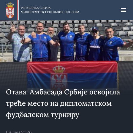
Прескочи
на
РЕПУБЛИКА СРБИЈА
МИНИСТАРСТВО СПОЉНИХ ПОСЛОВА
главни
део
садржаја
Отава: Амбасада Србије освојила
треће место на дипломатском
фудбалском турниру
09. јун 2026.