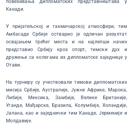
повезивања дипломатских представништава у
Канади.
У пријатељској и такмичарској атмосфери, тим
Амбасаде Србије остварио је одличан резултат
освајањем трећег места и на најлепши начин
представио Србију кроз спорт, тимски дух и
дружење са колегама из дипломатске заједнице у
Отави.
На турниру су учествовали тимови дипломатских
мисија Србије, Аустралије, Јужне Африке, Марока,
Либије, Мексика, Замбије, Велике Британије,
Уганде, Мађарске, Бразила, Колумбије, Холандије,
Јапана, као и заједнички тим Канаде, Јерменије и
Молдавије.