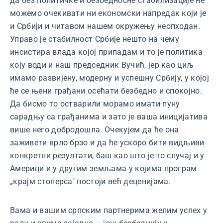
да без политичке и безбедносне стабилизације не
можемо очекивати ни економски напредак који је
и Србији и читавом нашем окружењу неопходан.
Управо је стабилност Србије нешто на чему
инсистира влада којој припадам и то је политика
коју води и наш председник Вучић, јер као циљ
имамо развијену, модерну и успешну Србију, у којој
ће се њени грађани осећати безбедно и спокојно.
Да бисмо то остварили морамо имати пуну
сарадњу са грађанима и зато је ваша иницијатива
више него добродошла. Очекујем да ће она
заживети врло брзо и да ће ускоро бити видљиви
конкретни резултати, баш као што је то случај и у
Америци и у другим земљама у којима програм
„крајм стоперса" постоји већ деценијама.
Вама и вашим српским партнерима желим успех у