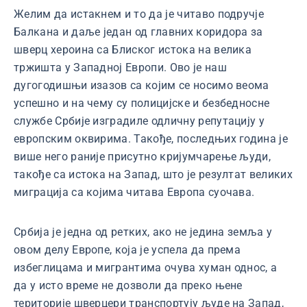
Желим да истакнем и то да је читаво подручје
Балкана и даље један од главних коридора за
шверц хероина са Блиског истока на велика
тржишта у Западној Европи. Ово је наш
дугогодишњи изазов са којим се носимо веома
успешно и на чему су полицијске и безбедносне
службе Србије изградиле одличну репутацију у
европским оквирима. Такође, последњих година је
више него раније присутно кријумчарење људи,
такође са истока на Запад, што је резултат великих
миграција са којима читава Европа суочава.
Србија је једна од ретких, ако не једина земља у
овом делу Европе, која је успела да према
избеглицама и мигрантима очува хуман однос, а
да у исто време не дозволи да преко њене
територије шверцери транспортују људе на Запад,