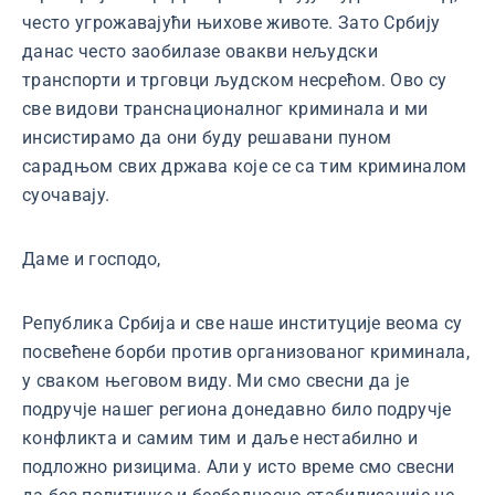
често угрожавајући њихове животе. Зато Србију
данас често заобилазе овакви нељудски
транспорти и трговци људском несрећом. Ово су
све видови транснационалног криминала и ми
инсистирамо да они буду решавани пуном
сарадњом свих држава које се са тим криминалом
суочавају.
Даме и господо,
Република Србија и све наше институције веома су
посвећене борби против организованог криминала,
у сваком његовом виду. Ми смо свесни да је
подручје нашег региона донедавно било подручје
конфликта и самим тим и даље нестабилно и
подложно ризицима. Али у исто време смо свесни