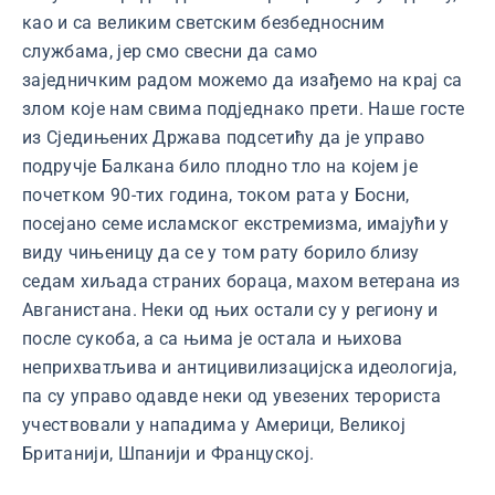
као и са великим светским безбедносним
службама, јер смо свесни да само
заједничким радом можемо да изађемо на крај са
злом које нам свима подједнако прети. Наше госте
из Сједињених Држава подсетићу да је управо
подручје Балкана било плодно тло на којем је
почетком 90-тих година, током рата у Босни,
посејано семе исламског екстремизма, имајући у
виду чињеницу да се у том рату борило близу
седам хиљада страних бораца, махом ветерана из
Авганистана. Неки од њих остали су у региону и
после сукоба, а са њима је остала и њихова
неприхватљива и антицивилизацијска идеологија,
па су управо одавде неки од увезених терориста
учествовали у нападима у Америци, Великој
Британији, Шпанији и Француској.