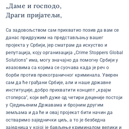
„Даме и господо,
Драги пријатељи,
Са задовољством сам прихватио позив да вам се
данас придружим на представљању вашег
пројекта у Србији, јер сматрам да искуство и
репутација, коју организација „Crime Stoppers Global
Solutions" има, могу значајно да помогну Србији у
изазовима са којима се суочава када је реч о
борби против прекограничног криминала. Уверен
сам да ће грађани Србије, али и наше државне
институције, добро прихватити концепт „крајм
стоперса", који већ дуже од четири деценије постоји
у Сједињеним Државама и бројним другим
земљама и да ће и овај пројекат бити начин да
остваримо заједнички циљ, а то је безбедна
заједница у којој је бављење криминалом велики и