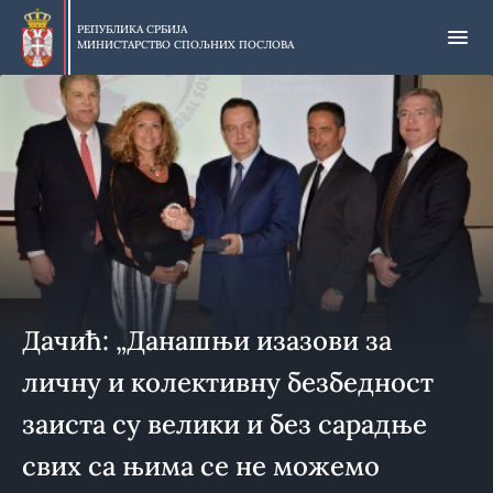
Прескочи
на
РЕПУБЛИКА СРБИЈА
МИНИСТАРСТВО СПОЉНИХ ПОСЛОВА
главни
део
садржаја
Дачић: „Данашњи изазови за
личну и колективну безбедност
заиста су велики и без сарадње
свих са њима се не можемо