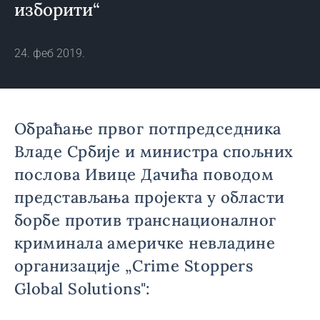
изборити“
24. феб 2019.
Обраћање првог потпредседника
Владе Србије и министра спољних
послова Ивице Дачића поводом
представљања пројекта у области
борбе против транснационалног
криминала америчке невладине
организације „Crime Stoppers
Global Solutions":