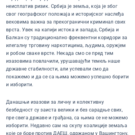
неисплатив ризик. Србија је земља, која је због
свог географског положаја и историјског наслеђа
вековима важна за прекогранични криминал свих
врста. Увек на капији истока и запада, Србија и
Балкан су традиционално фреквентни коридори за
илегалну трговину наркотицима, људима, оружјем
и робом сваке врсте. Некада смо се пред тим
изазовима повлачили, урушавајући темељ наше
државне стабилности, али успевали смо да
покажемо и да се са њима можемо успешно борити
и изборити.
Данашњи изазови за личну и колективну
безбедност су заиста велики и без сарадње свих,
пре свега државе и грађана, са њима се не можемо
изборити. Недавно сам на скупу коалиције земаља
које се боре против ДАЕШ, одржаном у Вашингтону,