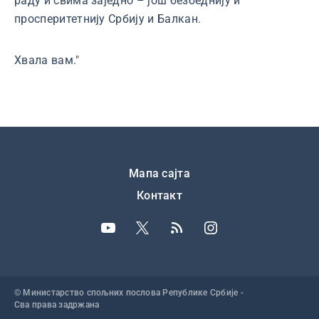
раду и свима заједно – још безбеднију и
просперитетнију Србију и Балкан.
Хвала вам."
Подножје
Мапа сајта
Контакт
© Министарство спољних послова Републике Србије -
Сва права задржана