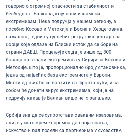
говорио о огромној опасности за стабилност и
безбедност Балкана, коју носи исламски
екстремизам. Нека подручја у нашем региону, а
посебно Косово и Метохија и Босна и Херцеговина,
нажалост, једни су од већих регрутних центара за
борце које одлазе на Блиски исток да се боре на
страни ДАЕШ. Процењује се да је више од 300
бораца на страни екстремиста у Сирији са Косова и
Метохије, што је, пропорционално броју становника,
једна од највећих база екстремиста у Европи.
Многи од њих ће се вратити са фронта кући, и са
собом ће донети вирус екстремизма, који је на
подручју какав је Балкан више него запаљив.
Србија зна да се супротстави оваквим изазовима,
али је у исто време спремна да своја знања,
искуство и рад подели са партнерима у суседству,