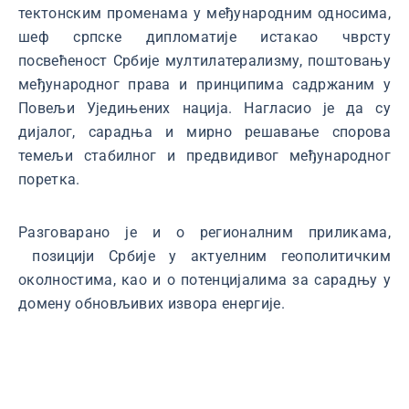
тектонским променама у међународним односима,
шеф српске дипломатије истакао чврсту
посвећеност Србије мултилатерализму, поштовању
међународног права и принципима садржаним у
Повељи Уједињених нација. Нагласио је да су
дијалог, сарадња и мирно решавање спорова
темељи стабилног и предвидивог међународног
поретка.
Разговарано је и о регионалним приликама,
позицији Србије у актуелним геополитичким
околностима, као и о потенцијалима за сарадњу у
домену обновљивих извора енергије.