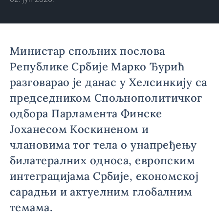
Министар спољних послова
Републике Србије Марко Ђурић
разговарао је данас у Хелсинкију са
председником Спољнополитичког
одбора Парламента Финске
Јоханесом Коскиненом и
члановима тог тела о унапређењу
билатералних односа, европским
интеграцијама Србије, економској
сарадњи и актуелним глобалним
темама.