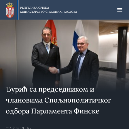
Прескочи
на
РЕПУБЛИКА СРБИЈА
МИНИСТАРСТВО СПОЉНИХ ПОСЛОВА
главни
део
садржаја
Ђурић са председником и
члановима Спољнополитичког
одбора Парламента Финске
02. јун 2026.