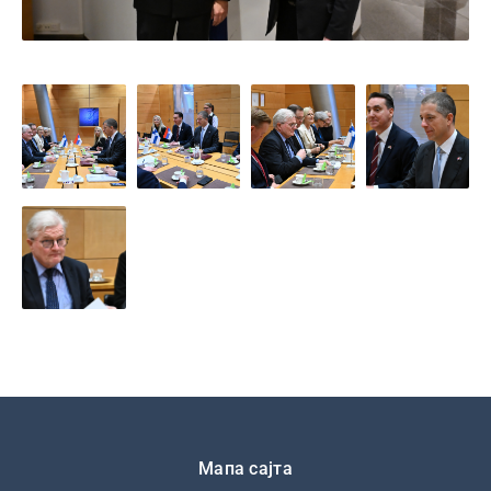
Подножје
Мапа сајта