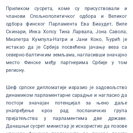
Приликом сусрета, коме су присуствовали и
чланови Спољнополитичког одбора и Великог
одбора финског Парламента Ева Биаудет, Виле
Скинари, Инка Хопсу Тина Ларвала, Јона Савола,
Миапетра Кумпула-Натри и Јани Коко, Ђурић је
истакао да је Србија посвећена јачању веза са
северно-балтичким земљама, нагласивши значајно
место Финске међу партнерима Србије у том
региону.
Шеф српске дипломатије изразио је задовољство
динамиком парламентарне сарадње и нагласио да
постоји значајан потенцијал за њено даље
унапређење кроз рад посланичких група
пријатељства у парламентима две државе.
Данашњи сусрет министар је искористио да позове