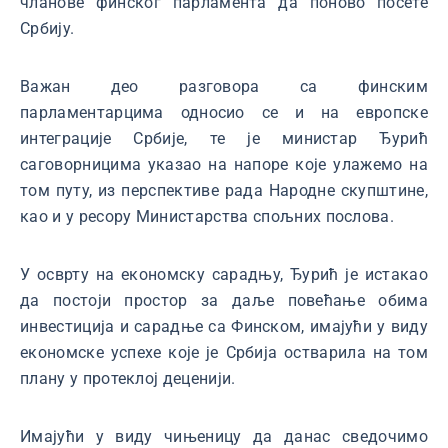
чланове финског парламента да поново посете
Србију.
Важан део разговора са финским
парламентарцима односио се и на европске
интеграције Србије, те је министар Ђурић
саговорницима указао на напоре које улажемо на
том путу, из перспективе рада Народне скупштине,
као и у ресору Министарства спољних послова.
У осврту на економску сарадњу, Ђурић је истакао
да постоји простор за даље повећање обима
инвестиција и сарадње са Финском, имајући у виду
економске успехе које је Србија остварила на том
плану у протеклој деценији.
Имајући у виду чињеницу да данас сведочимо