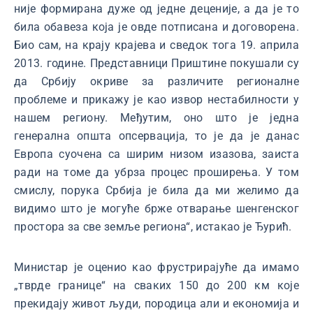
није формирана дуже од једне деценије, а да је то
била обавеза која је овде потписана и договорена.
Био сам, на крају крајева и сведок тога 19. априла
2013. године. Представници Приштине покушали су
да Србију окриве за различите регионалне
проблеме и прикажу је као извор нестабилности у
нашем региону. Међутим, оно што је једна
генерална општа опсервација, то је да је данас
Европа суочена са ширим низом изазова, заиста
ради на томе да убрза процес проширења. У том
смислу, порука Србија је била да ми желимо да
видимо што је могуће брже отварање шенгенског
простора за све земље региона“, истакао је Ђурић.
Министар је оценио као фрустрирајуће да имамо
„тврде границе“ на сваких 150 до 200 км које
прекидају живот људи, породица али и економија и