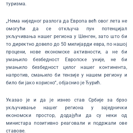
туризма.
„Нема ниједног разлога да Европа већ овог лета не
омогући да се откључа пун потенцијал
укључивања нашег региона у Шенген, зато што би
то директно довело до 50 милијарди евра, по нашој
процени, нове економске активности, а не би
умањило безбедност Европске уније, не би
умањило безбедност целог нашег континента,
напротив, смањило би тензије у нашем региону и
било би јако корисно“, објаснио је Ђурић.
Указао је и да је изнео став Србије за брзо
укључивање нашег региона у заједнички
економски простор, додајући да су неки од
министара позитивно реаговали и подржали ове
ставове.