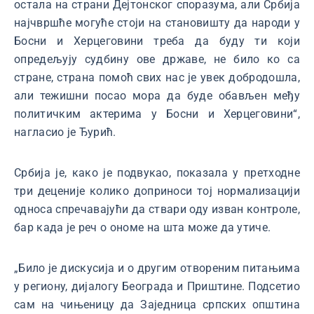
остала на страни Дејтонског споразума, али Србија
најчвршће могуће стоји на становишту да народи у
Босни и Херцеговини треба да буду ти који
опредељују судбину ове државе, не било ко са
стране, страна помоћ свих нас је увек добродошла,
али тежишни посао мора да буде обављен међу
политичким актерима у Босни и Херцеговини“,
нагласио је Ђурић.
Србија је, како је подвукао, показала у претходне
три деценије колико доприноси тој нормализацији
односа спречавајући да ствари оду изван контроле,
бар када је реч о ономе на шта може да утиче.
„Било је дискусија и о другим отвореним питањима
у региону, дијалогу Београда и Приштине. Подсетио
сам на чињеницу да Заједница српских општина