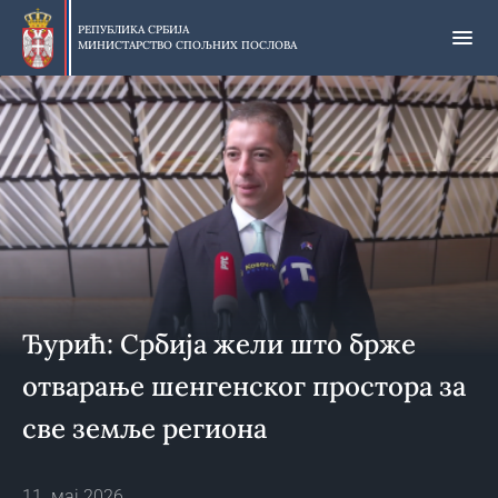
Прескочи
на
РЕПУБЛИКА СРБИЈА
МИНИСТАРСТВО СПОЉНИХ ПОСЛОВА
главни
део
садржаја
Ђурић: Србија жели што брже
отварање шенгенског простора за
све земље региона
11. мај 2026.