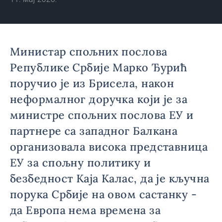
Министар спољних послова
Републике Србије Марко Ђурић
поручио је из Брисела, након
неформалног доручка који је за
министре спољних послова ЕУ и
партнере са западног Балкана
организовала висока представница
ЕУ за спољну политику и
безбедност Каја Калас, да је кључна
порука Србије на овом састанку -
да Европа нема времена за