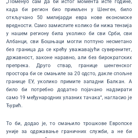
„Поменуо сам да би истог момента исте године,
када би регион био примљен у Шенген, било
откључано 50 милијарди евра нове економске
вредности. Само замислите колико би нижа тензија
у нашем региону била уколико би сви Срби, сви
Албанци, сви Бошњаци могли потпуно несметано
без граница да се крећу уважавајући суверенитет,
државност, законе наравно, али без бирократских
препрека. Друго ствар, границе шенгенског
простора би се смањиле за 20 одсто, дакле спољне
границе ЕУ, уколико примите западни Балкан. А
било би потребно додатно појачано надзирати
само 19 међународних улазних тачака“, нагласио је
Ђурић.
То би, додао је, то смањило трошкове Европске
уније за одржавање граничних служби, а не би