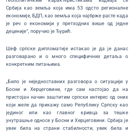
геополитичким карактеристикама издваја се
Србија као земља која има 53 одсто регионалне
економије, БДП, као земља која најбрже расте када
је реч о економији у претходних више од једне
деценије“, поручио је Ђурић.
Шеф српске дипломатије истакао је да је данас
разговарано и о много специфичних детаља о
конкретним питањима.
„Било је неједноставних разговора о ситуацији у
Босни и Херцеговини, где сам настојао да на
пристојан начин заштитим српски интерес од оних
који желе да прикажу само Републику Српску као
јединог или као главног кривца за тешке
унутрашње односе у Босни и Херцеговини. Србија је
увек била на страни стабилности, увек била и