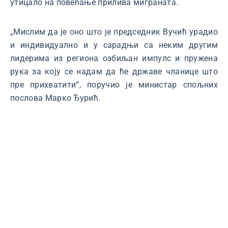
утицало на повећање прилива миграната.
„Мислим да је оно што је председник Вучић урадио
и индивидуално и у сарадњи са неким другим
лидерима из региона озбиљан импулс и пружена
рука за коју се надам да ће државе чланице што
пре прихватити“, поручио је министар спољних
послова Марко Ђурић.