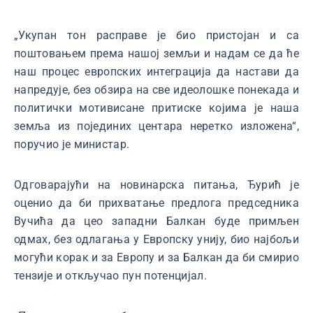
„Укупан тон расправе је био пристојан и са
поштовањем према нашој земљи и надам се да ће
наш процес европских интеграција да настави да
напредује, без обзира на све идеолошке понекада и
политички мотивисане притиске којима је наша
земља из појединих центара неретко изложена“,
поручио је министар.
Одговарајући на новинарска питања, Ђурић је
оценио да би прихватање предлога председника
Вучића да цео западни Балкан буде примљен
одмах, без одлагања у Европску унију, био најбољи
могући корак и за Европу и за Балкан да би смирио
тензије и откључао пун потенцијал.