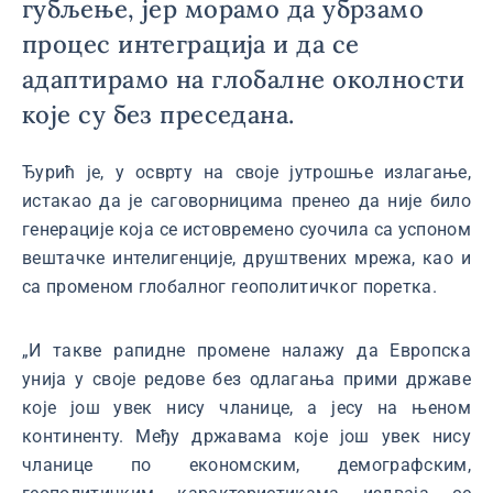
губљење, јер морамо да убрзамо
процес интеграција и да се
адаптирамо на глобалне околности
које су без преседана.
Ђурић је, у осврту на своје јутрошње излагање,
истакао да је саговорницима пренео да није било
генерације која се истовремено суочила са успоном
вештачке интелигенције, друштвених мрежа, као и
са променом глобалног геополитичког поретка.
„И такве рапидне промене налажу да Европска
унија у своје редове без одлагања прими државе
које још увек нису чланице, а јесу на њеном
континенту. Међу државама које још увек нису
чланице по економским, демографским,