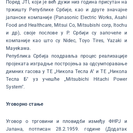
Поред JTI, који је већ дужи низ година присутан на
тржишту Републике Србије, као и друге значајне
јапанске компаније (Panasonic Electric Works, Аsahi
Food and Healthcare, Mitsui Co, Mitsubishi cоrp, Itochu
и др), своје послове у Р. Србији су започеле и
компаније као што су Nidec, Toyo Tires, Yazaki и
Mayekawa.
Република Србија поздравља процес реализације
пројеката изградње постројења за одсумпоравање
димних гасова у ТЕ „Никола Тесла А" и ТЕ „Никола
Тесла Б" уз учешће „Mitsubichi Hitachi Power
System".
Уговорно стање
Уговор о трговини и пловидби између ФНРЈ и
Јапана, потписан 28.2.1959. године (Додатак