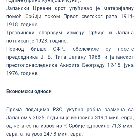
године (принц Кунијоши Куни).
Јапански Црвени крст упућивао је материјалну
помоћ Србији током Првог светског рата 1914-
1918. године.
Трговински споразум између Србије и Јапана
потписан је 1923. године.
Период бивше СФРЈ обележиле су посете
председника Ј. Б. Тита Јапану 1968. и јапанског
престолонаследника Акихита Београду 12-15. јуна
1976. године.
Економски односи
Према подацима РЗС, укупна робна размена са
Јапаном у 2025. години је износила 319,1 мил. евра,
од чега се на извоз из Р. Србије односило 71,3 мил.
евра, а на увоз 247,8 мил. евра.