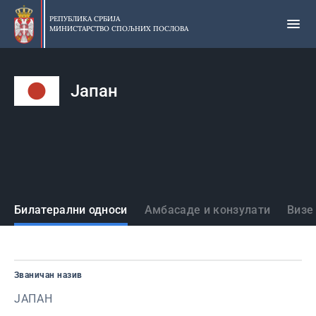
Прескочи
на
РЕПУБЛИКА СРБИЈА
МИНИСТАРСТВО СПОЉНИХ ПОСЛОВА
главни
део
садржаја
Јапан
Државе
Билатерални односи
Амбасаде и конзулати
Визе
Званичан назив
ЈАПАН