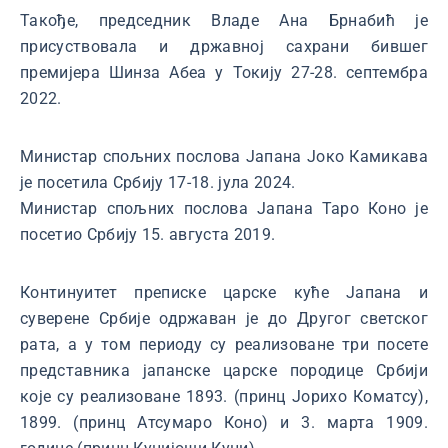
Такође, председник Владе Ана Брнабић је
присуствовала и државној сахрани бившег
премијера Шинза Абеа у Токију 27-28. септембра
2022.
Министар спољних послова Јапана Јоко Камикава
је посетила Србију 17-18. јула 2024.
Министар спољних послова Јапана Таро Коно је
посетио Србију 15. августа 2019.
Континуитет преписке царске куће Јапана и
суверене Србије одржаван је до Другог светског
рата, а у том периоду су реализоване три посете
представника јапанске царске породице Србији
које су реализоване 1893. (принц Јорихо Коматсу),
1899. (принц Атсумаро Коно) и 3. марта 1909.