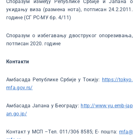
Споразум између Републике Србије и Јапана о
укидању виза (размена нота), потписан 24.2.2011.
године (СГ РС-МУ бр. 4/11)
Споразум о избегавању двоструког опорезивања,
потписан 2020. године
Контакти
Амбасада Републике Србије у Токију:
https://tokyo.
mfa.gov.rs/
Амбасада Јапана у Београду:
http://www.yu.emb-jap
an.go.jp/
Контакт у МСП –Тел. 011/306 8585; Е- пошта:
mfa@