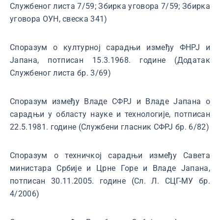
Службеног листа 7/59; Збирка уговора 7/59; Збирка
уговора ОУН, свеска 341)
Споразум о културној сарадњи између ФНРЈ и
Јапана, потписан 15.3.1968. године (Додатак
Службеног листа бр. 3/69)
Споразум између Владе СФРЈ и Владе Јапана о
сарадњи у областу науке и технологије, потписан
22.5.1981. године (Службени гласник СФРЈ бр. 6/82)
Споразум о техничкој сарадњи између Савета
министара Србије и Црне Горе и Владе Јапана,
потписан 30.11.2005. године (Сл. Л. СЦГ-МУ бр.
4/2006)