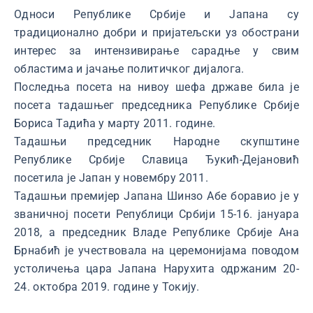
Односи Републике Србије и Јапана су
традиционално добри и пријатељски уз обострани
интерес за интензивирање сарадње у свим
областима и јачање политичког дијалога.
Последња посета на нивоу шефа државе била је
посета тадашњег председника Републике Србије
Бориса Тадића у марту 2011. године.
Тадашњи председник Народне скупштине
Републике Србије Славица Ђукић-Дејановић
посетила је Јапан у новембру 2011.
Тадашњи премијер Јапана Шинзо Абе боравио је у
званичној посети Републици Србији 15-16. јануара
2018, а председник Владе Републике Србије Ана
Брнабић је учествовала на церемонијама поводом
устоличења цара Јапана Нарухита одржаним 20-
24. октобра 2019. године у Токију.