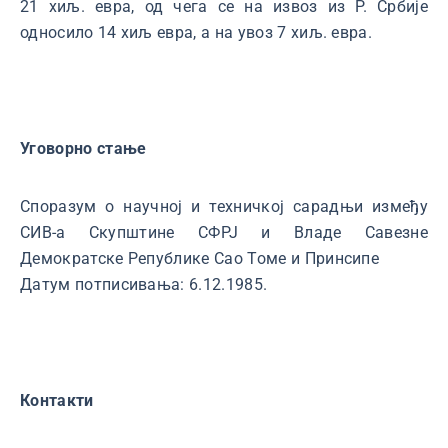
21 хиљ. евра, од чега се на извоз из Р. Србије
односило 14 хиљ евра, а на увоз 7 хиљ. евра.
Уговорно стање
Споразум о научној и техничкој сарадњи између
СИВ-а Скупштине СФРЈ и Владе Савезне
Демократске Републике Сао Томе и Принсипе
Датум потписивања: 6.12.1985.
Контакти