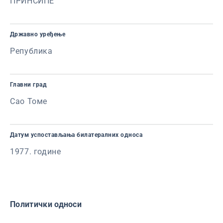
ПРИНСИПЕ
Државно уређење
Република
Главни град
Сао Томе
Датум успостављања билатералних односа
1977. године
Политички односи