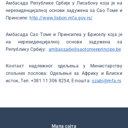
Амбасада Републике Србије у Лисабону која је на
нерезиденцијалној основи задужена за Сао Томе и
Принсипе:
http://www.lisbon.mfa.gov.rs/
Амбасада Сао Томе и Принсипеа у Бриселу која је
на нерезиденцијалној основи задужена за
Републику Србију:
ambassade@saotomeeprincipe.be
Контакт надлежног одељења у Министарству
спољних послова: Одељење за Африку и Блиски
исток, Тел: +381 11 306 8254, Е-пошта:
ozabi@mfa.rs
Подножје
Мапа сајта