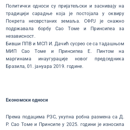
Политички односи су пријатељски и заснивају на
традицији сарадње која је постојала у оквиру
Покрета несврстаних земаља. СФРЈ је снажно
подржавала борбу Сао Томе и Принсипеа за
независност.
Бивши ППВ и МСП И. Дачић сусрео се са тадашњом
МИП Сао Томе и Принсипеа Е. Пинтом на
маргинама инаугурације новог председника
Бразила, 01. јануара 2019. године.
Економски односи
Према подацима РЗС, укупна робна размена са Д.
Р. Сао Томе и Принсипе у 2025. години је износила