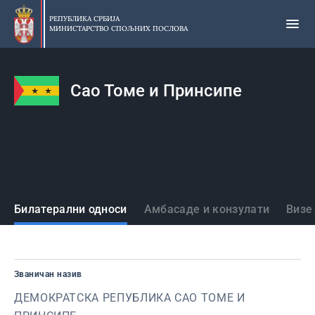
Прескочи
на
РЕПУБЛИКА СРБИЈА
МИНИСТАРСТВО СПОЉНИХ ПОСЛОВА
главни
део
садржаја
Сао Томе и Принсипе
Државе
Билатерални односи
Амбасаде и конзулати
Визе
Званичан назив
ДЕМОКРАТСКА РЕПУБЛИКА САО ТОМЕ И