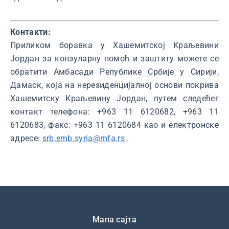
Контакти:
Приликом боравка у Хашемитској Краљевини
Јордан за конзуларну помоћ и заштиту можете се
обратити Амбасади Републике Србије у Сирији,
Дамаск, која на нерезиденцијалној основи покрива
Хашемитску Краљевину Јордан, путем следећег
контакт телефона: +963 11 6120682, +963 11
6120683, факс: +963 11 6120684 као и електронске
адресе:
srb.emb.syria@mfa.rs
.
Подножје
Мапа сајта