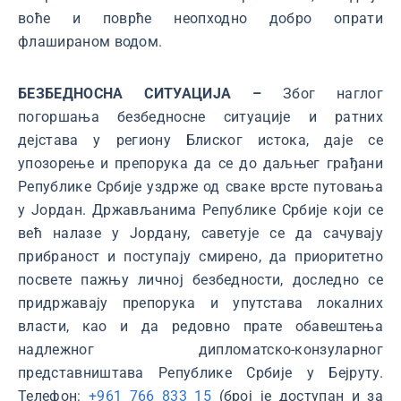
воће и поврће неопходно добро опрати
флашираном водом.
БЕЗБЕДНОСНА СИТУАЦИЈА –
Због наглог
погоршања безбедносне ситуације и ратних
дејстава у региону Блиског истока, даје се
упозорење и препорука да се до даљњег грађани
Републике Србије уздрже од сваке врсте путовања
у Јордан. Држављанима Републике Србије који се
већ налазе у Јордану, саветује се да сачувају
прибраност и поступају смирено, да приоритетно
посвете пажњу личној безбедности, доследно се
придржавају препорука и упутстава локалних
власти, као и да редовно прате обавештења
надлежног дипломатско-конзуларног
представништава Републике Србије у Бејруту.
Телефон:
+961 766 833 15
(број је доступан и за