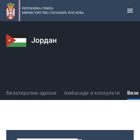
Прескочи
на
РЕПУБЛИКА СРБИЈА
МИНИСТАРСТВО СПОЉНИХ ПОСЛОВА
главни
део
садржаја
Јордан
Државе
Билатерални односи
Амбасаде и конзулати
Визе