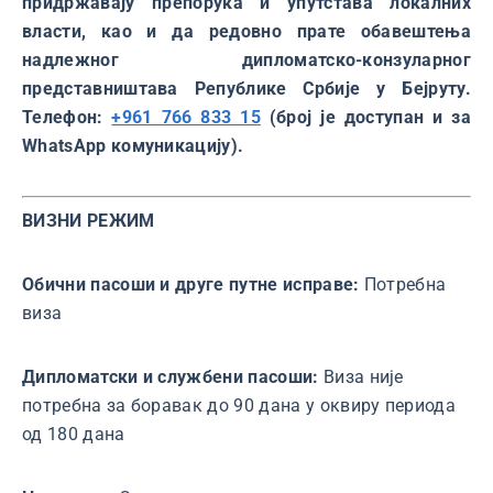
придржавају препорука и упутстава локалних
власти, као и да редовно прате обавештења
надлежног дипломатско-конзуларног
представништава Републике Србије у Бејруту.
Телефон:
+961 766 833 15
(број је доступан и за
WhatsApp комуникацију).
ВИЗНИ РЕЖИМ
Обични пасоши и друге путне исправе:
Потребна
виза
Дипломатски и службени пасоши:
Виза није
потребна за боравак до 90 дана у оквиру периода
од 180 дана