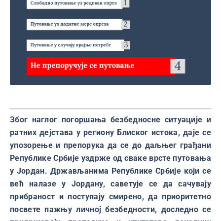
Због наглог погоршања безбедносне ситуације и
ратних дејстава у региону Блиског истока, даје се
упозорење и препорука да се до даљњег грађани
Републике Србије уздрже од сваке врсте путовања
у Јордан. Држављанима Републике Србије који се
већ налазе у Јордану, саветује се да сачувају
прибраност и поступају смирено, да приоритетно
посвете пажњу личној безбедности, доследно се