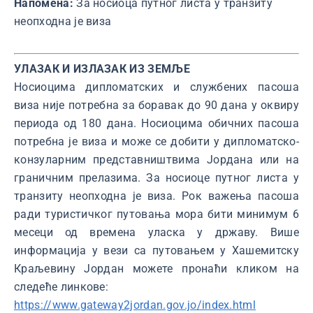
Напомена:
За носиоца путног листа у транзиту
неопходна је виза
УЛАЗАК И ИЗЛАЗАК ИЗ ЗЕМЉЕ
Носиоцима дипломатских и службених пасоша
виза није потребна за боравак до 90 дана у оквиру
периода од 180 дана. Носиоцима обичних пасоша
потребна је виза и може се добити у дипломатско-
конзуларним представништвима Јордана или на
граничним прелазима. За носиоце путног листа у
транзиту неопходна је виза. Рок важења пасоша
ради туристичког путовања мора бити минимум 6
месеци од времена уласка у државу. Више
информација у вези са путовањем у Хашемитску
Краљевину Јордан можете пронаћи кликом на
следеће линкове:
https://www.gateway2jordan.gov.jo/index.html