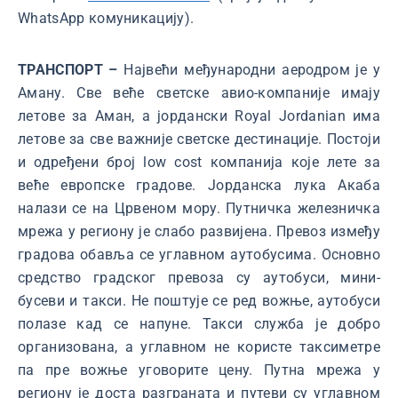
WhatsApp комуникацију).
ТРАНСПОРТ –
Највећи међународни аеродром је у
Аману. Све веће светске авио-компаније имају
летове за Аман, а јордански Royal Jordanian има
летове за све важније светске дестинације. Постоји
и одређени број low cost компанија које лете за
веће европске градове. Јорданска лука Акаба
налази се на Црвеном мору. Путничка железничка
мрежа у региону је слабо развијена. Превоз између
градова обавља се углавном аутобусима. Основно
средство градског превоза су аутобуси, мини-
бусеви и такси. Не поштује се ред вожње, аутобуси
полазе кад се напуне. Такси служба је добро
организована, а углавном не користе таксиметре
па пре вожње уговорите цену. Путна мрежа у
региону је доста разграната и путеви су углавном