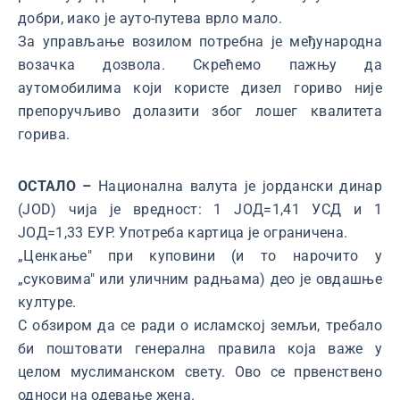
добри, иако је ауто-путева врло мало.
За управљање возилом потребна је међународна
возачка дозвола. Скрећемо пажњу да
аутомобилима који користе дизел гориво није
препоручљиво долазити због лошег квалитета
горива.
ОСТАЛО –
Национална валута је јордански динар
(ЈОD) чија је вредност: 1 ЈОД=1,41 УСД и 1
ЈОД=1,33 ЕУР. Употреба картица је ограничена.
„Ценкање" при куповини (и то нарочито у
„суковима" или уличним радњама) део је овдашње
културе.
С обзиром да се ради о исламској земљи, требало
би поштовати генерална правила која важе у
целом муслиманском свету. Ово се првенствено
односи на одевање жена.