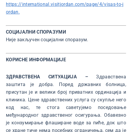
https://international.visitjordan.com/page/4/visas-to-j
ordan.
СОЦИЈАЛНИ СПОРАЗУМИ
Није закључен социјални споразум.
КОРИСНЕ ИНФОРМАЦИЈЕ
ЗДРАВСТВЕНА СИТУАЦИЈА –
Здравствена
заштита је добра. Поред државних болница,
присутан је и велики број приватних ординација и
клиника. Цене здравствених услуга су скупље него
код нас, те стога саветујемо поседовање
међународног здравственог осигурања. Обавезно
је конзумирање флаширане воде за пиће, док што
се хране тиче нема посебних ограничења, сем да је