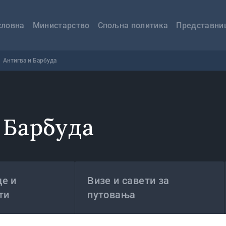
авна
вигација
словна
Министарство
Спољна политика
Представни
Антигва и Барбуда
 Барбуда
е и
Визе и савети за
ти
путовања