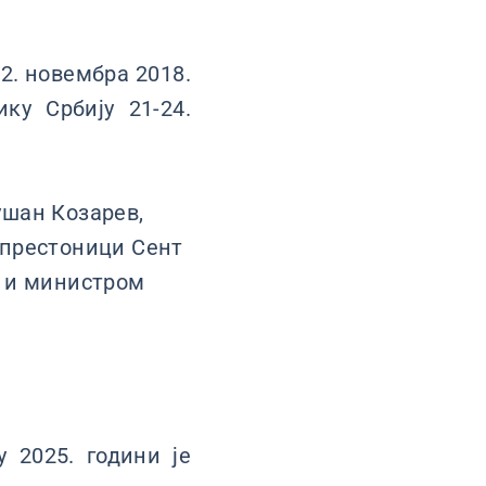
2. новембра 2018.
ку Србију 21-24.
ушан Козарев,
у престоници Сент
м и министром
 2025. години је