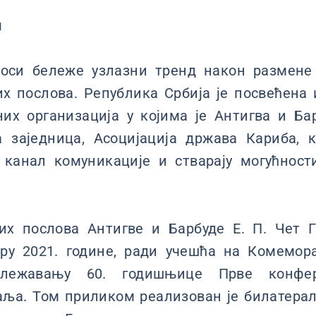
и
оси бележе узлазни тренд након размене
х послова. Република Србија је посвећена 
них организација у којима је Антигва и Ба
 заједница, Асоцијација држава Кариба, к
канал комуникације и стварају могућност
х послова Антигве и Барбуде Е. П. Чет Г
бру 2021. године, ради учешћа на Комемор
ележавању 60. годишњице Прве конфер
аља. Том приликом реализован је билатера