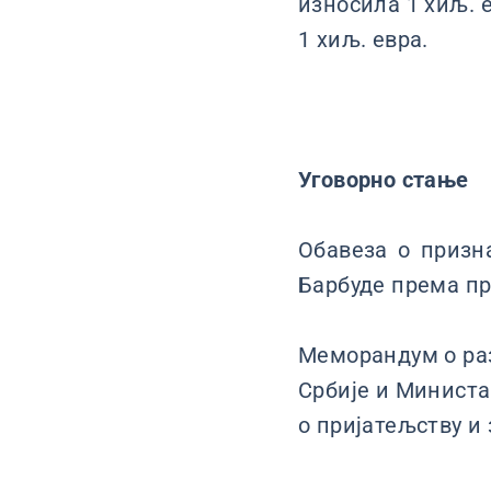
износила 1 хиљ. е
1 хиљ. евра.
Уговорно стање
Обавеза о призн
Барбуде према про
Меморандум о ра
Србије и Министа
о пријатељству и 