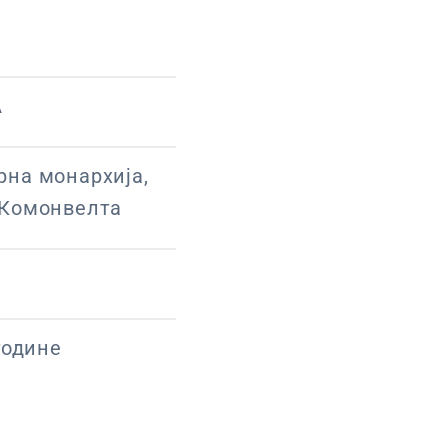
А
рна монархија,
 Комонвелта
године