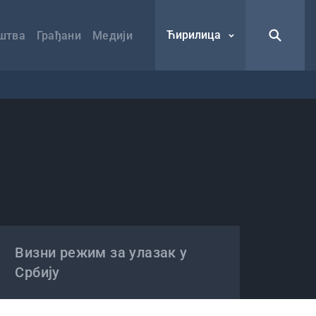
Ћирилица
штва
Грађани
Медији
Визни режим за улазак у
Србију