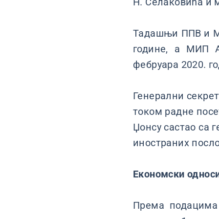
Н. Селаковића и 
Тадашњи ППВ и МС
године, а МИП А
фебруара 2020. г
Генерални секрет
током радне посет
Џонсу састао са 
иностраних посло
Економски однос
Према подацима 