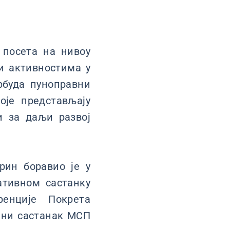
 посета на нивоу
и активностима у
рбуда пуноправни
оје представљају
и за даљи развој
рин боравио је у
ативном састанку
енције Покрета
лни састанак МСП