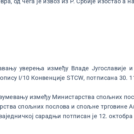
вра, од чега је извоз из Р. Србије изостао а н
авању уверења између Владе Југославије и
пису I/10 Конвенције STCW, потписана 30. 11
зумевању између Министарства спољних пос
рства спољних послова и спољне трговине А
заједничкој сарадњи потписан је 12. октобра 