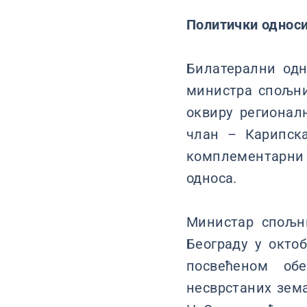
Политички однос
Билатерални одн
министра спољни
оквиру регионал
члан – Карипска
комплементарни 
односа.
Министар спољни
Београду у окто
посвећеном об
несврстаних зем