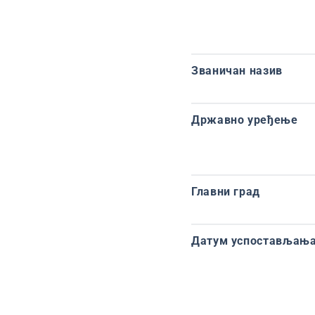
Званичан назив
Државно уређење
Главни град
Датум успостављања