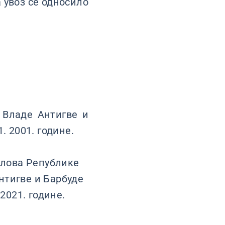
а увоз се односило
 Владе Антигве и
. 2001. године.
лова Републике
нтигве и Барбуде
2021. године.