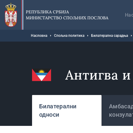
Прескочи
Гл
на
на
РЕПУБЛИКА СРБИЈА
главни
На
МИНИСТАРСТВО СПОЉНИХ ПОСЛОВА
део
садржаја
Мрвице
Насловна
Спољна политика
Билатерална сарадња
Антигва и
Државе
Билатерални
Амбасад
односи
конзула