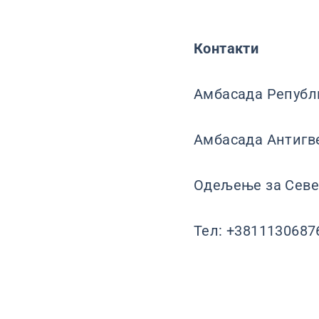
Контакти
Амбасада Републи
Амбасадa Антигве
Одељење за Севе
Тел: +3811130687