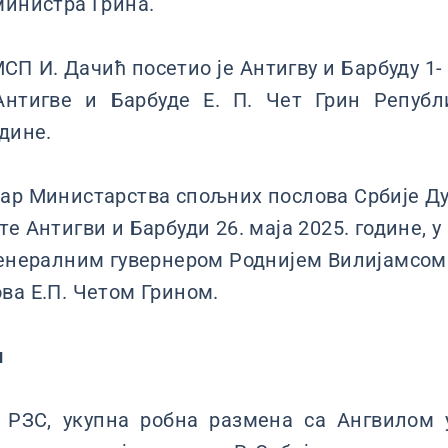
министра Грина.
П И. Дачић посетио је Антигву и Барбуду 1- 
нтигве и Барбуде Е. П. Чет Грин Републи
одине.
ар Министарства спољних послова Србије Д
е Антигви и Барбуди 26. маја 2025. године, 
генералним гувернером Роднијем Вилијамсо
ва Е.П. Четом Грином.
и
РЗС, укупна робна размена са Ангвилом у